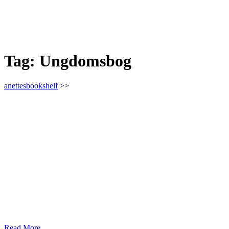
Tag:
Ungdomsbog
anettesbookshelf
>>
Read More