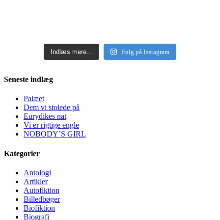
Indlæs mere...
Følg på Instagram
Seneste indlæg
Palæet
Dem vi stolede på
Eurydikes nat
Vi er rigtige engle
NOBODY’S GIRL
Kategorier
Antologi
Artikler
Autofiktion
Billedbøger
Biofiktion
Biografi