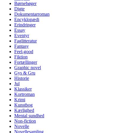
Børnebøger
Digte
Dokumentarroman
Encyklopædi
Erindringer
Essay
Eventyr
Faglitteratur
Fantasy
Feel-good
Fiktion
Fortællinger
Graphic novel
Gys & Gru
Historie
Jul
Klassiker
Kortroman
Krimi
Kunstbog
Kærlighed
Mental sundhed
Non-fiction
Novelle
Novellesamling