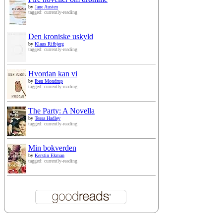
by
Jane Austen
tagged: currently-reading
Den kroniske uskyld
by
Klaus Rifbjerg
tagged: currently-reading
Hvordan kan vi
by
Iben Mondrup
tagged: currently-reading
The Party: A Novella
by
Tessa Hadley
tagged: currently-reading
Min bokverden
by
Kerstin Ekman
tagged: currently-reading