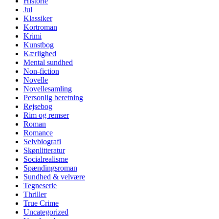
Historie
Jul
Klassiker
Kortroman
Krimi
Kunstbog
Kærlighed
Mental sundhed
Non-fiction
Novelle
Novellesamling
Personlig beretning
Rejsebog
Rim og remser
Roman
Romance
Selvbiografi
Skønlitteratur
Socialrealisme
Spændingsroman
Sundhed & velvære
Tegneserie
Thriller
True Crime
Uncategorized