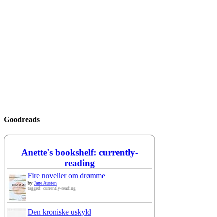
Goodreads
Anette's bookshelf: currently-
reading
Fire noveller om drømme
by
Jane Austen
tagged: currently-reading
Den kroniske uskyld