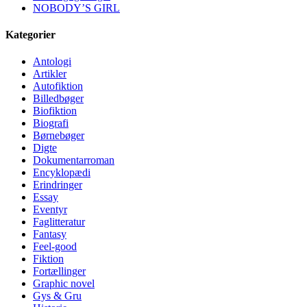
NOBODY’S GIRL
Kategorier
Antologi
Artikler
Autofiktion
Billedbøger
Biofiktion
Biografi
Børnebøger
Digte
Dokumentarroman
Encyklopædi
Erindringer
Essay
Eventyr
Faglitteratur
Fantasy
Feel-good
Fiktion
Fortællinger
Graphic novel
Gys & Gru