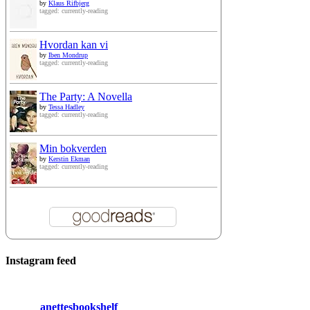
by
Klaus Rifbjerg
tagged: currently-reading
Hvordan kan vi
by
Iben Mondrup
tagged: currently-reading
The Party: A Novella
by
Tessa Hadley
tagged: currently-reading
Min bokverden
by
Kerstin Ekman
tagged: currently-reading
Instagram feed
anettesbookshelf