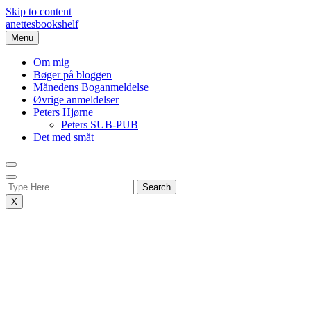
Skip to content
anettesbookshelf
Menu
Om mig
Bøger på bloggen
Månedens Boganmeldelse
Øvrige anmeldelser
Peters Hjørne
Peters SUB-PUB
Det med småt
X