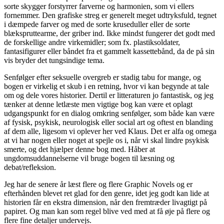
sorte skygger forstyrrer farverne og harmonien, som vi ellers
fornemmer. Den grafiske streg er generelt meget udtryksfuld, tegnet
i dæmpede farver og med de sorte kruseduller eller de sorte
blækspruttearme, der griber ind. Ikke mindst fungerer det godt med
de forskellige andre virkemidler; som fx. plastiksoldater,
fantasifigurer eller båndet fra et gammelt kassettebånd, da de på sin
vis bryder det tungsindige tema.
Senfølger efter seksuelle overgreb er stadig tabu for mange, og
bogen er virkelig et skub i en retning, hvor vi kan begynde at tale
om og dele vores historier. Dertil er litteraturen jo fantastisk, og jeg
tænker at denne letlæste men vigtige bog kan være et oplagt
udgangspunkt for en dialog omkring senfølger, som både kan være
af fysisk, psykisk, neurologisk eller social art og oftest en blanding
af dem alle, ligesom vi oplever her ved Klaus. Det er alfa og omega
at vi har nogen eller noget at spejle os i, når vi skal lindre psykisk
smerte, og det hjælper denne bog med. Håber at
ungdomsuddannelserne vil bruge bogen til læsning og
debat/refleksion.
Jeg har de senere år læst flere og flere Graphic Novels og er
efterhånden blevet ret glad for den genre, idet jeg godt kan lide at
historien får en ekstra dimension, når den fremtræder livagtigt på
papiret. Og man kan som regel blive ved med at få øje på flere og
flere fine detaljer undervejs.