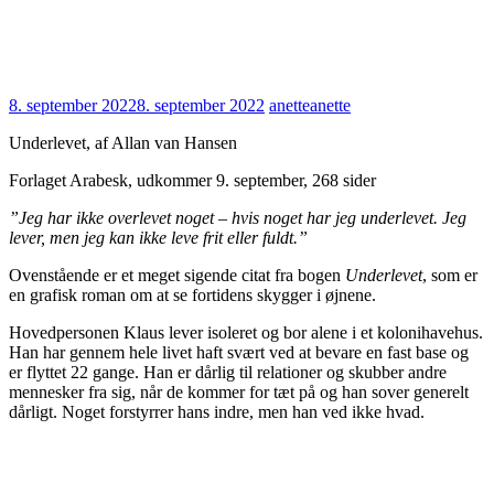
8. september 2022
8. september 2022
anette
anette
Underlevet, af Allan van Hansen
Forlaget Arabesk, udkommer 9. september, 268 sider
”Jeg har ikke overlevet noget – hvis noget har jeg underlevet. Jeg
lever, men jeg kan ikke leve frit eller fuldt.”
Ovenstående er et meget sigende citat fra bogen
Underlevet
, som er
en grafisk roman om at se fortidens skygger i øjnene.
Hovedpersonen Klaus lever isoleret og bor alene i et kolonihavehus.
Han har gennem hele livet haft svært ved at bevare en fast base og
er flyttet 22 gange. Han er dårlig til relationer og skubber andre
mennesker fra sig, når de kommer for tæt på og han sover generelt
dårligt. Noget forstyrrer hans indre, men han ved ikke hvad.