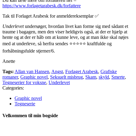
Du kan læse mere om forfatteren her –
https://www.forlagetarabesk.dk/forfattere
Tak til Forlaget Arabesk for anmeldereksemplar ✅
Underlevet
undersøger, hvordan livet kan forme sig med sådant et
traume i bagagen, men den viser heldigvis også, at der er hjælp at
hente og at der er håb om at kunne leve, og at man ikke skal nøjes
med at underleve, så herfra sendes ⭐⭐⭐⭐⭐ kraftfulde og
forhåbningsfulde stjerner/6.
Anette
Tags:
Allan van Hansen
,
Angst
,
Forlaget Arabesk
,
Grafiske
romaner
,
Graphic novel
,
Seksuelt misbrug
,
Skam
,
skyld
,
Smerte
,
Tegneserier for voksne
,
Underlevet
Categories:
Graphic novel
Tegneserie
Velkommen til min bogside