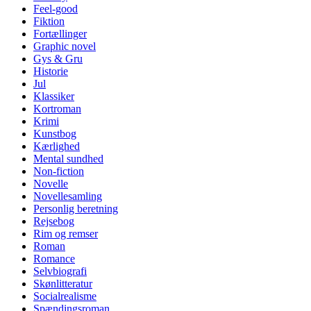
Feel-good
Fiktion
Fortællinger
Graphic novel
Gys & Gru
Historie
Jul
Klassiker
Kortroman
Krimi
Kunstbog
Kærlighed
Mental sundhed
Non-fiction
Novelle
Novellesamling
Personlig beretning
Rejsebog
Rim og remser
Roman
Romance
Selvbiografi
Skønlitteratur
Socialrealisme
Spændingsroman