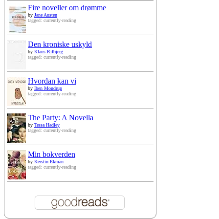
Fire noveller om drømme
by
Jane Austen
tagged: currently-reading
Den kroniske uskyld
by
Klaus Rifbjerg
tagged: currently-reading
Hvordan kan vi
by
Iben Mondrup
tagged: currently-reading
The Party: A Novella
by
Tessa Hadley
tagged: currently-reading
Min bokverden
by
Kerstin Ekman
tagged: currently-reading