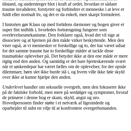
tilstand, og understreger blot i kraft af ordet, hvordan et sådant
traume invaliderer, forstyrrer og forhindrer et menneske i at leve et
fuldt eller normalt liv, og det er da enkelt, men skarpt formuleret.
I historien gør Klaus op med fortidens dæmoner og bogen giver et
super fint indblik i, hvorledes fortrængning fungerer som
overlevelsesmekanisme. Den forklarer også, hvad det vil sige at
dissociere og at hjernen på den måde virker beskyttende. Men den
viser også, at vi mennesker er forskellige og to, der har været udsat
for det samme traume har to forskellige måder at tackle disse
traumatiske oplevelser på. Det betyder ikke at den ene måde er mere
rigtig end den anden. Og samtidig er det bare hjerteskærende svært
når et søskendepar har været fælles om de oplevelser, for der opstår
dilemmaer, børn slet ikke burde stå i, og hvem ville ikke føle skyld
over ikke at kunne hjælpe den anden.
Underlevet
handler om seksuelle overgreb, men den fokuserer ikke
på de faktiske forhold, men mere på senfølger og symptomer, hvoraf
de primære i denne bog er skam, skyld, angst og uro.
Hovedpersonen finder støtte i et netværk af ligesindede og
oparbejder til sidst en vilje til at konfrontere overgrebsmanden.