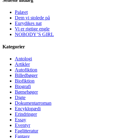
Seneste indlæg
Palæet
Dem vi stolede på
Eurydikes nat
Vi er rigtige engle
NOBODY’S GIRL
Kategorier
Antologi
Artikler
Autofiktion
Billedbøger
Biofiktion
Biografi
Børnebøger
Digte
Dokumentarroman
Encyklopædi
Erindringer
Essay
Eventyr
Faglitteratur
Fantasy