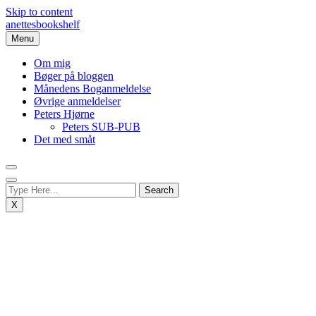
Skip to content
anettesbookshelf
Menu
Om mig
Bøger på bloggen
Månedens Boganmeldelse
Øvrige anmeldelser
Peters Hjørne
Peters SUB-PUB
Det med småt
X