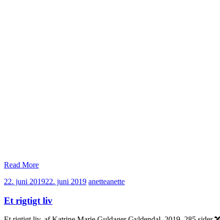
Read More
22. juni 2019
22. juni 2019
anette
anette
Et rigtigt liv
Et rigtigt liv, af Katrine Marie Guldager Gyldendal, 2019, 28