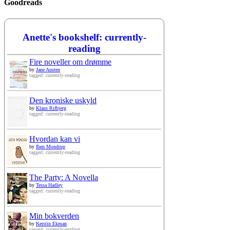
Goodreads
Anette's bookshelf: currently-
reading
Fire noveller om drømme
by
Jane Austen
tagged: currently-reading
Den kroniske uskyld
by
Klaus Rifbjerg
tagged: currently-reading
Hvordan kan vi
by
Iben Mondrup
tagged: currently-reading
The Party: A Novella
by
Tessa Hadley
tagged: currently-reading
Min bokverden
by
Kerstin Ekman
tagged: currently-reading