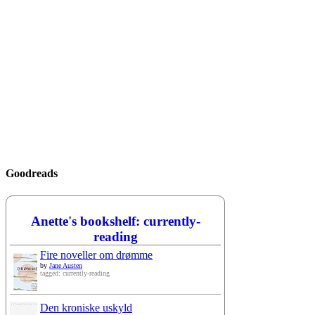
Goodreads
Anette's bookshelf: currently-
reading
Fire noveller om drømme
by
Jane Austen
tagged: currently-reading
Den kroniske uskyld