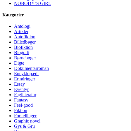
NOBODY’S GIRL
Kategorier
Antologi
Artikler
Autofiktion
Billedbøger
Biofiktion
Biografi
Børnebøger
Digte
Dokumentarroman
Encyklopædi
Erindringer
Essay
Eventyr
Faglitteratur
Fantasy
Feel-good
Fiktion
Fortællinger
Graphic novel
Gys & Gru