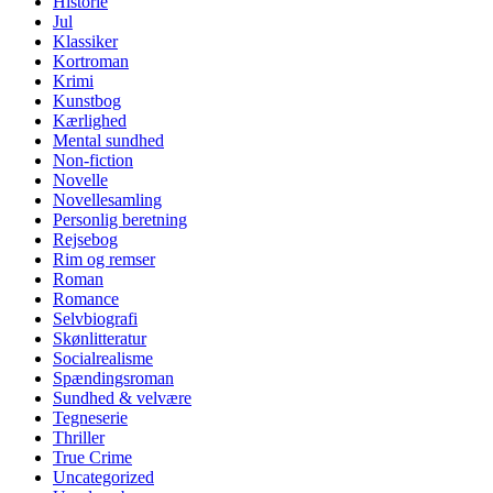
Historie
Jul
Klassiker
Kortroman
Krimi
Kunstbog
Kærlighed
Mental sundhed
Non-fiction
Novelle
Novellesamling
Personlig beretning
Rejsebog
Rim og remser
Roman
Romance
Selvbiografi
Skønlitteratur
Socialrealisme
Spændingsroman
Sundhed & velvære
Tegneserie
Thriller
True Crime
Uncategorized