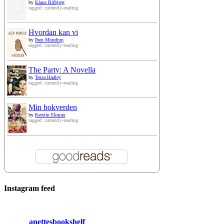
by
Klaus Rifbjerg
tagged: currently-reading
Hvordan kan vi
by
Iben Mondrup
tagged: currently-reading
The Party: A Novella
by
Tessa Hadley
tagged: currently-reading
Min bokverden
by
Kerstin Ekman
tagged: currently-reading
Instagram feed
anettesbookshelf