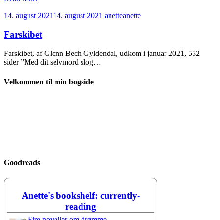
14. august 2021
14. august 2021
anette
anette
Farskibet
Farskibet, af Glenn Bech Gyldendal, udkom i januar 2021, 552
sider ”Med dit selvmord slog…
Velkommen til min bogside
Goodreads
Anette's bookshelf: currently-
reading
Fire noveller om drømme