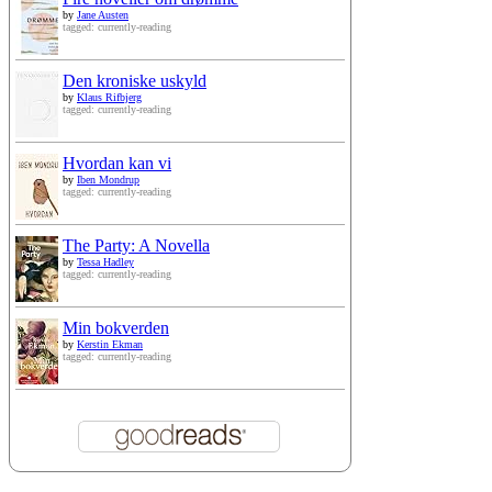
by
Jane Austen
tagged: currently-reading
Den kroniske uskyld
by
Klaus Rifbjerg
tagged: currently-reading
Hvordan kan vi
by
Iben Mondrup
tagged: currently-reading
The Party: A Novella
by
Tessa Hadley
tagged: currently-reading
Min bokverden
by
Kerstin Ekman
tagged: currently-reading