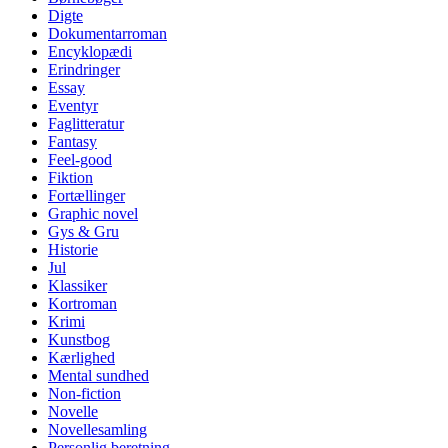
Digte
Dokumentarroman
Encyklopædi
Erindringer
Essay
Eventyr
Faglitteratur
Fantasy
Feel-good
Fiktion
Fortællinger
Graphic novel
Gys & Gru
Historie
Jul
Klassiker
Kortroman
Krimi
Kunstbog
Kærlighed
Mental sundhed
Non-fiction
Novelle
Novellesamling
Personlig beretning