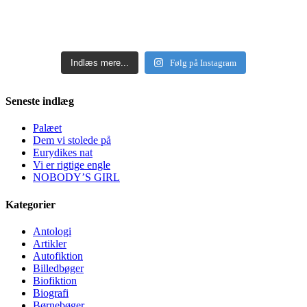
Indlæs mere...
Følg på Instagram
Seneste indlæg
Palæet
Dem vi stolede på
Eurydikes nat
Vi er rigtige engle
NOBODY’S GIRL
Kategorier
Antologi
Artikler
Autofiktion
Billedbøger
Biofiktion
Biografi
Børnebøger