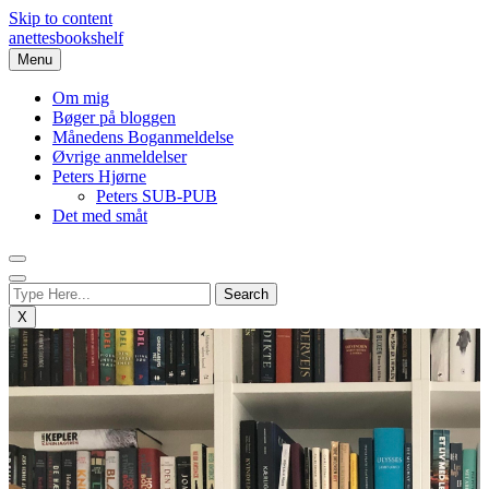
Skip to content
anettesbookshelf
Menu
Om mig
Bøger på bloggen
Månedens Boganmeldelse
Øvrige anmeldelser
Peters Hjørne
Peters SUB-PUB
Det med småt
X