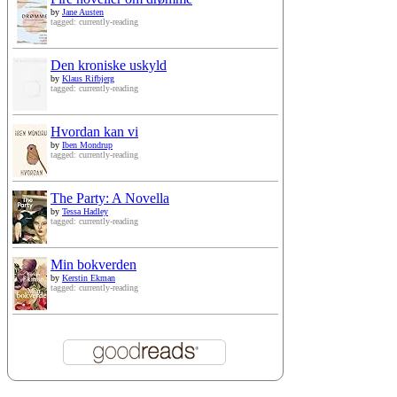
by
Jane Austen
tagged: currently-reading
Den kroniske uskyld
by
Klaus Rifbjerg
tagged: currently-reading
Hvordan kan vi
by
Iben Mondrup
tagged: currently-reading
The Party: A Novella
by
Tessa Hadley
tagged: currently-reading
Min bokverden
by
Kerstin Ekman
tagged: currently-reading