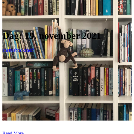
Dag:
19. november 2021
anettesbookshelf
>>
Read More