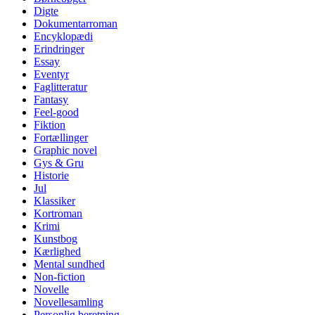
Digte
Dokumentarroman
Encyklopædi
Erindringer
Essay
Eventyr
Faglitteratur
Fantasy
Feel-good
Fiktion
Fortællinger
Graphic novel
Gys & Gru
Historie
Jul
Klassiker
Kortroman
Krimi
Kunstbog
Kærlighed
Mental sundhed
Non-fiction
Novelle
Novellesamling
Personlig beretning