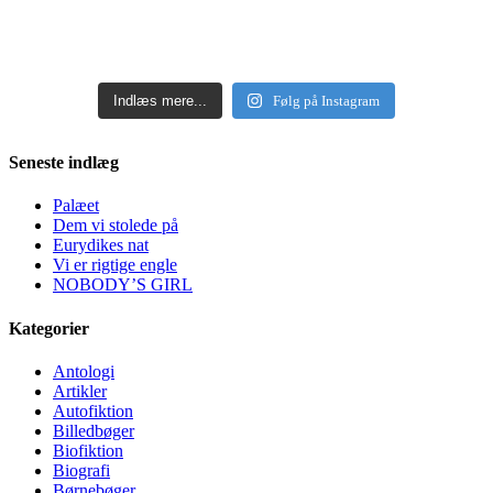
Indlæs mere...
Følg på Instagram
Seneste indlæg
Palæet
Dem vi stolede på
Eurydikes nat
Vi er rigtige engle
NOBODY’S GIRL
Kategorier
Antologi
Artikler
Autofiktion
Billedbøger
Biofiktion
Biografi
Børnebøger