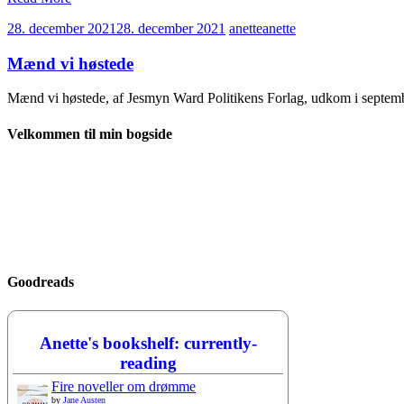
28. december 2021
28. december 2021
anette
anette
Mænd vi høstede
Mænd vi høstede, af Jesmyn Ward Politikens Forlag, udkom i septem
Velkommen til min bogside
Goodreads
Anette's bookshelf: currently-
reading
Fire noveller om drømme
by
Jane Austen