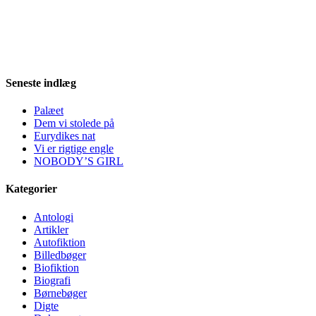
Seneste indlæg
Palæet
Dem vi stolede på
Eurydikes nat
Vi er rigtige engle
NOBODY’S GIRL
Kategorier
Antologi
Artikler
Autofiktion
Billedbøger
Biofiktion
Biografi
Børnebøger
Digte