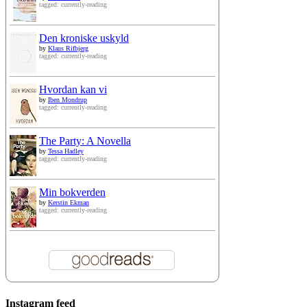
tagged: currently-reading
Den kroniske uskyld
by
Klaus Rifbjerg
tagged: currently-reading
Hvordan kan vi
by
Iben Mondrup
tagged: currently-reading
The Party: A Novella
by
Tessa Hadley
tagged: currently-reading
Min bokverden
by
Kerstin Ekman
tagged: currently-reading
Instagram feed