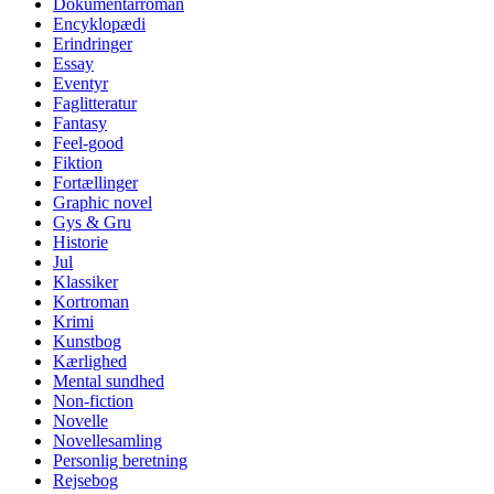
Dokumentarroman
Encyklopædi
Erindringer
Essay
Eventyr
Faglitteratur
Fantasy
Feel-good
Fiktion
Fortællinger
Graphic novel
Gys & Gru
Historie
Jul
Klassiker
Kortroman
Krimi
Kunstbog
Kærlighed
Mental sundhed
Non-fiction
Novelle
Novellesamling
Personlig beretning
Rejsebog