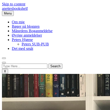
Skip to content
anettesbookshelf
Menu
Om mig
Bøger på bloggen
Månedens Boganmeldelse
Øvrige anmeldelser
Peters Hjørne
Peters SUB-PUB
Det med småt
X