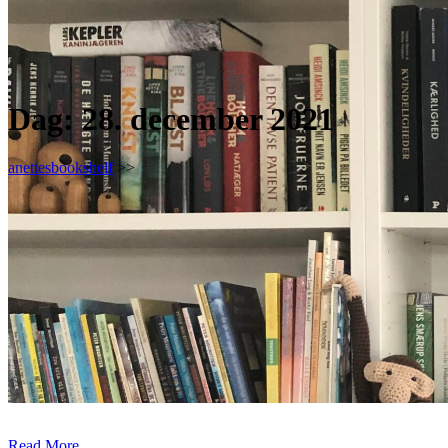
Dag:
28. december 2021
anettesbookshelf
>>
Read More