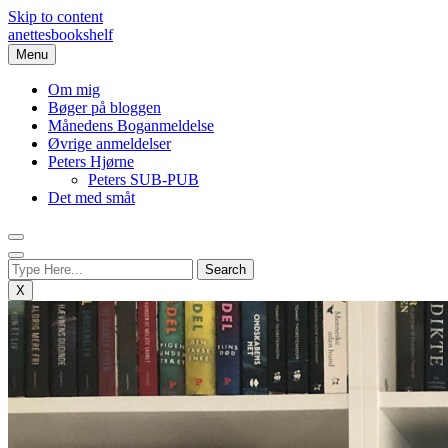
Skip to content
anettesbookshelf
Menu
Om mig
Bøger på bloggen
Månedens Boganmeldelse
Øvrige anmeldelser
Peters Hjørne
Peters SUB-PUB
Det med småt
X