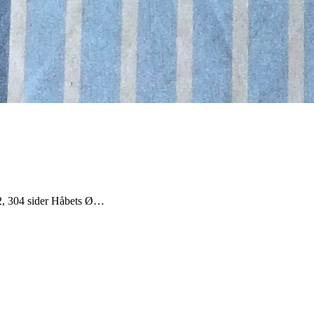
22, 304 sider Håbets Ø…