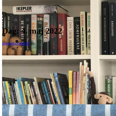
Dag:
4. maj 2022
anettesbookshelf
>>