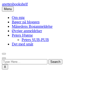
Skip
anettesbookshelf
to
Menu
content
Om mig
Bøger på bloggen
Månedens Boganmeldelse
Øvrige anmeldelser
Peters Hjørne
Peters SUB-PUB
Det med småt
X