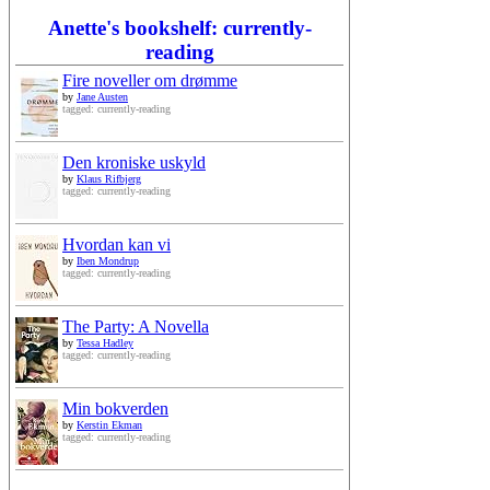
Anette's bookshelf: currently-
reading
Fire noveller om drømme
by
Jane Austen
tagged: currently-reading
Den kroniske uskyld
by
Klaus Rifbjerg
tagged: currently-reading
Hvordan kan vi
by
Iben Mondrup
tagged: currently-reading
The Party: A Novella
by
Tessa Hadley
tagged: currently-reading
Min bokverden
by
Kerstin Ekman
tagged: currently-reading