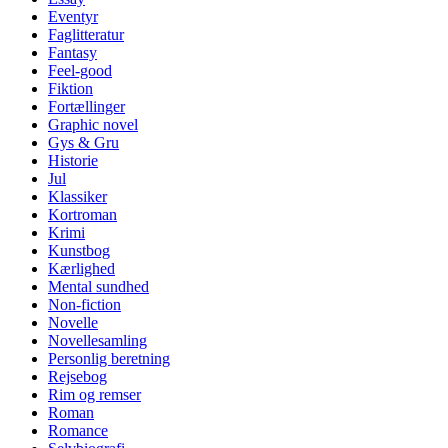
Eventyr
Faglitteratur
Fantasy
Feel-good
Fiktion
Fortællinger
Graphic novel
Gys & Gru
Historie
Jul
Klassiker
Kortroman
Krimi
Kunstbog
Kærlighed
Mental sundhed
Non-fiction
Novelle
Novellesamling
Personlig beretning
Rejsebog
Rim og remser
Roman
Romance