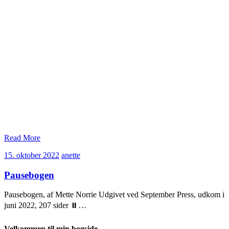
Read More
15.
anette
15. oktober 2022
anette
oktober
2022
Pausebogen
Pausebogen, af Mette Norrie Udgivet ved September Press, udkom i
juni 2022, 207 sider ⏸…
Velkommen til min bogside