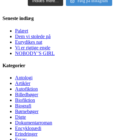
Indlæs mere...
Følg på Instagram
Seneste indlæg
Palæet
Dem vi stolede på
Eurydikes nat
Vi er rigtige engle
NOBODY’S GIRL
Kategorier
Antologi
Artikler
Autofiktion
Billedbøger
Biofiktion
Biografi
Børnebøger
Digte
Dokumentarroman
Encyklopædi
Erindringer
Essay