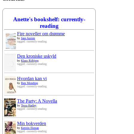
Anette's bookshelf: currently-
reading
Fire noveller om drømme
by
Jane Austen
tagged: currently-reading
Den kroniske uskyld
by
Klaus Rifbjerg
tagged: currently-reading
Hvordan kan vi
by
Iben Mondrup
tagged: currently-reading
The Party: A Novella
by
Tessa Hadley
tagged: currently-reading
Min bokverden
by
Kerstin Ekman
tagged: currently-reading