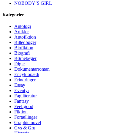
NOBODY’S GIRL
Kategorier
Antologi
Artikler
Autofiktion
Billedbøger
Biofiktion
Biografi
Børnebøger
Digte
Dokumentarroman
Encyklopædi
Erindringer
Essay
Eventyr
Faglitteratur
Fantasy
Feel-good
Fiktion
Fortællinger
Graphic novel
Gys & Gru