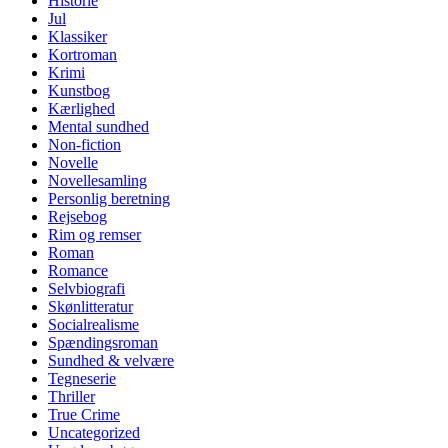
Historie
Jul
Klassiker
Kortroman
Krimi
Kunstbog
Kærlighed
Mental sundhed
Non-fiction
Novelle
Novellesamling
Personlig beretning
Rejsebog
Rim og remser
Roman
Romance
Selvbiografi
Skønlitteratur
Socialrealisme
Spændingsroman
Sundhed & velvære
Tegneserie
Thriller
True Crime
Uncategorized