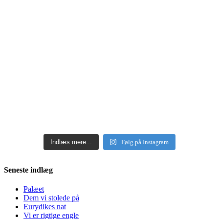
Indlæs mere...
Følg på Instagram
Seneste indlæg
Palæet
Dem vi stolede på
Eurydikes nat
Vi er rigtige engle