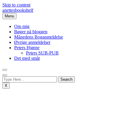
Skip to content
anettesbookshelf
Menu
Om mig
Bøger på bloggen
Månedens Boganmeldelse
Øvrige anmeldelser
Peters Hjørne
Peters SUB-PUB
Det med småt
X