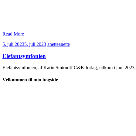
Read More
5. juli 2023
5. juli 2023
anette
anette
Elefantsymfonien
Elefantsymfonien, af Karin Smirnoff C&K forlag, udkom i juni 2023, 
Velkommen til min bogside