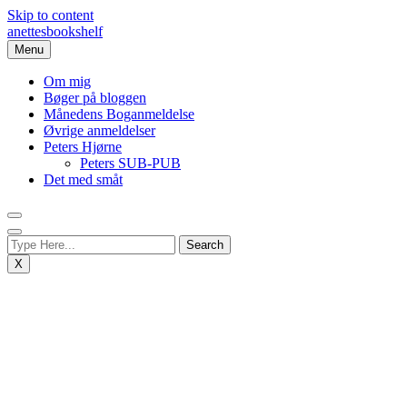
Skip to content
anettesbookshelf
Menu
Om mig
Bøger på bloggen
Månedens Boganmeldelse
Øvrige anmeldelser
Peters Hjørne
Peters SUB-PUB
Det med småt
X