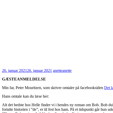
26. januar 2021
26. januar 2021
anette
anette
GÆSTEANMELDELSE
Min far, Peter Mouritzen, som skriver omtaler på facebooksiden
Det l
Hans omtale kan du læse her:
Alt det bedste hos Helle finder vi i hendes ny roman om Bob. Bob du
fortalte historien i ”de”, er til fest hos ham. På et tidspunkt går hun 