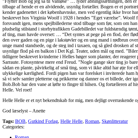
”Flytter Bob og jeg så til Vanløse” … lyder åbningssætningen, den er g
tilbage af hende er en alvidende, usynlig fortæller. Bogen er et portr
kender gadenettet i det københavnske, men ved egentlig ikke hvor han
beskrevet hos Virginia Woolf i 1928 i hendes ”Eget værelse”. Woolf fo
forsvandt igen, mens spejlbillederne stod tilbage som før, som om han
pludselig stilstand i storbytrafikken Gadebilledet var fuldstændig tømt
af ting, man havde overset: … “Det syntes at pege på en flod, der flø
den over gaden og en pige i lakstøvler og en ung mand i rødbrun overf
unge mand standsede, og de steg ind i taxaen, og så gled drosken af 
usynlige flod på en balkon i Det Kgl. Teater, uden mål og med. ”Bi
tidligere beskrevet kvinderne i Helles bøger som planter, der reagerer 
Sarraute. Fotosyntese mere end Freud. ”Nogle gange sker ting jo bare”
sådan en plante, påvirkelig af små ting, som vi ikke altid har øje for
ulykkelige kærlighed. Fordi pigen han var forelsket i inviterede ham h
så vi selv samler pletterne og prikkerne og danner os et billede, der 
Bob.Bob har den vane at løfte to fingre til hilsen. Og fortælleren af his
Helle. Vel roet!
Helle Helle er et nyt bekendtskab for mig, men dejligt overraskende
God læselyst – Anette
Tags:
BOB
,
Gutkind Forlag
,
Helle Helle
,
Roman
,
Skønlitteratur
Categories:
Roman