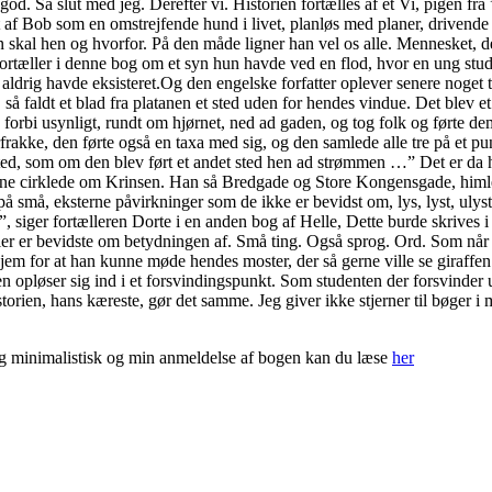
od. Så slut med jeg. Derefter vi. Historien fortælles af et Vi, pigen fr
æt af Bob som en omstrejfende hund i livet, planløs med planer, drivende
 skal hen og hvorfor. På den måde ligner han vel os alle. Mennesket, de
rtæller i denne bog om et syn hun havde ved en flod, hvor en ung stude
 aldrig havde eksisteret.Og den engelske forfatter oplever senere noge
, så faldt et blad fra platanen et sted uden for hendes vindue. Det blev
d forbi usynligt, rundt om hjørnet, ned ad gaden, og tog folk og førte 
rakke, den førte også en taxa med sig, og den samlede alle tre på et pu
sted, som om den blev ført et andet sted hen ad strømmen …” Det er da 
lerne cirklede om Krinsen. Han så Bredgade og Store Kongensgade, himl
på små, eksterne påvirkninger som de ikke er bevidst om, lys, lyst, ulyst
, siger fortælleren Dorte i en anden bog af Helle, Dette burde skrives 
 eller er bevidste om betydningen af. Små ting. Også sprog. Ord. Som når 
jem for at han kunne møde hendes moster, der så gerne ville se giraffen!S
igen opløser sig ind i et forsvindingspunkt. Som studenten der forsvinde
torien, hans kæreste, gør det samme. Jeg giver ikke stjerner til bøger i m
 og minimalistisk og min anmeldelse af bogen kan du læse
her