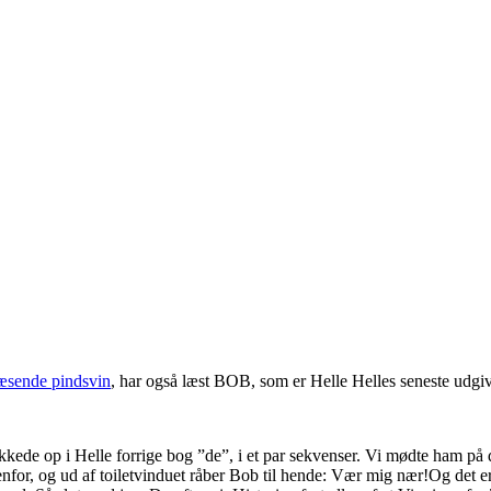
æsende pindsvin
, har også læst BOB, som er Helle Helles seneste udgi
kkede op i Helle forrige bog ”de”, i et par sekvenser. Vi mødte ham p
udenfor, og ud af toiletvinduet råber Bob til hende: Vær mig nær!Og det er