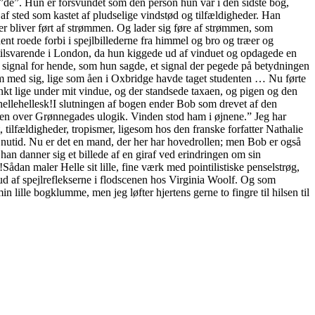
a ”de”. Hun er forsvundet som den person hun var i den sidste bog,
 af sted som kastet af pludselige vindstød og tilfældigheder. Han
r bliver ført af strømmen. Og lader sig føre af strømmen, som
nt roede forbi i spejlbillederne fra himmel og bro og træer og
t tilsvarende i London, da hun kiggede ud af vinduet og opdagede en
 et signal for hende, som hun sagde, et signal der pegede på betydningen
dem med sig, lige som åen i Oxbridge havde taget studenten … Nu førte
nkt lige under mit vindue, og der standsede taxaen, og pigen og den
hellehellesk!I slutningen af bogen ender Bob som drevet af den
en over Grønnegades ulogik. Vinden stod ham i øjnene.” Jeg har
, tilfældigheder, tropismer, ligesom hos den franske forfatter Nathalie
i nutid. Nu er det en mand, der her har hovedrollen; men Bob er også
han danner sig et billede af en giraf ved erindringen om sin
ådan maler Helle sit lille, fine værk med pointilistiske penselstrøg,
r ud af spejlreflekserne i flodscenen hos Virginia Woolf. Og som
in lille bogklumme, men jeg løfter hjertens gerne to fingre til hilsen til