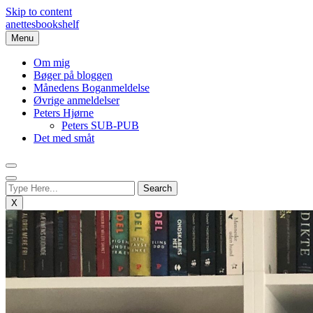
Skip to content
anettesbookshelf
Menu
Om mig
Bøger på bloggen
Månedens Boganmeldelse
Øvrige anmeldelser
Peters Hjørne
Peters SUB-PUB
Det med småt
X