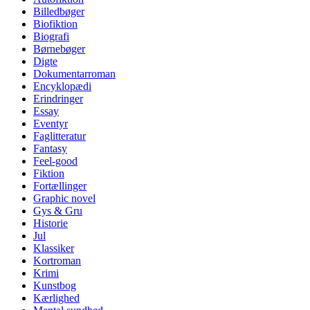
Billedbøger
Biofiktion
Biografi
Børnebøger
Digte
Dokumentarroman
Encyklopædi
Erindringer
Essay
Eventyr
Faglitteratur
Fantasy
Feel-good
Fiktion
Fortællinger
Graphic novel
Gys & Gru
Historie
Jul
Klassiker
Kortroman
Krimi
Kunstbog
Kærlighed