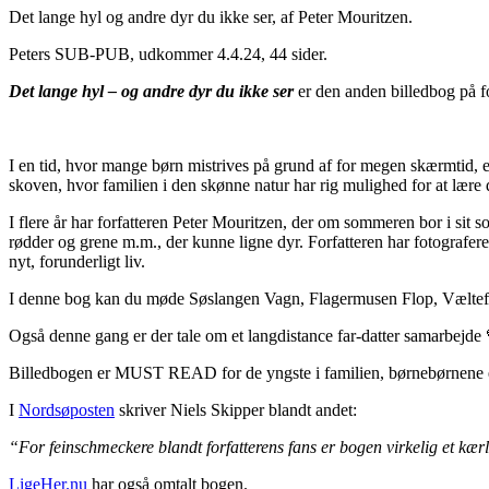
Det lange hyl og andre dyr du ikke ser, af Peter Mouritzen.
Peters SUB-PUB, udkommer 4.4.24, 44 sider.
Det lange hyl – og andre dyr du ikke ser
er den anden billedbog på 
I en tid, hvor mange børn mistrives på grund af for megen skærmtid, er j
skoven, hvor familien i den skønne natur har rig mulighed for at lære d
I flere år har forfatteren Peter Mouritzen, der om sommeren bor i sit
rødder og grene m.m., der kunne ligne dyr. Forfatteren har fotograferet 
nyt, forunderligt liv.
I denne bog kan du møde Søslangen Vagn, Flagermusen Flop, Væltefan
Også denne gang er der tale om et langdistance far-datter samarbejde 
Billedbogen er MUST READ for de yngste i familien, børnebørnene el
I
Nordsøposten
skriver Niels Skipper blandt andet:
“For feinschmeckere blandt forfatterens fans er bogen virkelig et kærl
LigeHer.nu
har også omtalt bogen.