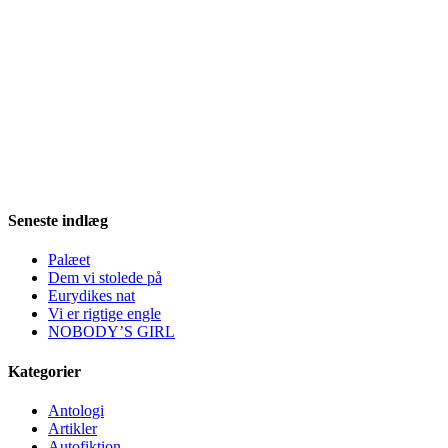
Seneste indlæg
Palæet
Dem vi stolede på
Eurydikes nat
Vi er rigtige engle
NOBODY’S GIRL
Kategorier
Antologi
Artikler
Autofiktion