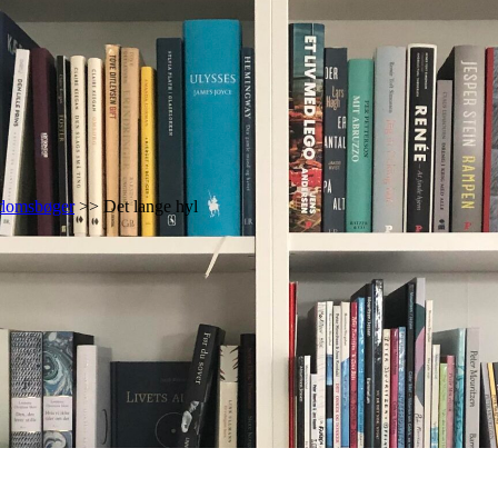
domsbøger
>> Det lange hyl