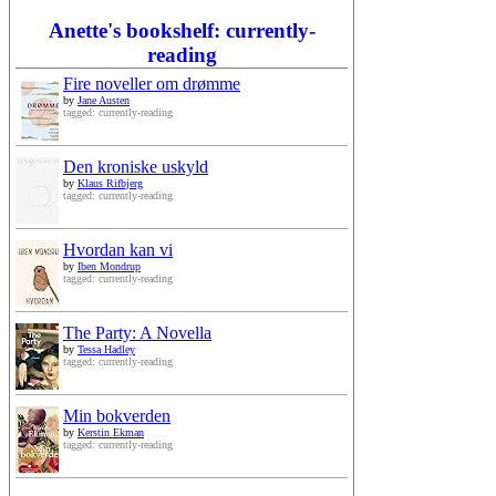
Anette's bookshelf: currently-
reading
Fire noveller om drømme
by
Jane Austen
tagged: currently-reading
Den kroniske uskyld
by
Klaus Rifbjerg
tagged: currently-reading
Hvordan kan vi
by
Iben Mondrup
tagged: currently-reading
The Party: A Novella
by
Tessa Hadley
tagged: currently-reading
Min bokverden
by
Kerstin Ekman
tagged: currently-reading