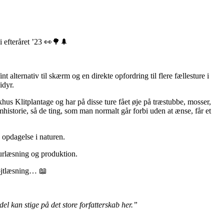
 efteråret ’23 👀🌳🌲
 alternativ til skærm og en direkte opfordring til flere fællesture i
idyr.
hus Klitplantage og har på disse ture fået øje på træstubbe, mosser,
imhistorie, så de ting, som man normalt går forbi uden at ænse, får et
opdagelse i naturen.
turlæsning og produktion.
højtlæsning… 📖
l kan stige på det store forfatterskab her.”