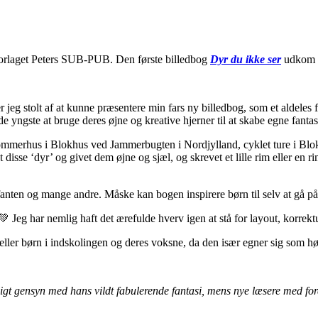
forlaget Peters SUB-PUB. Den første billedbog
Dyr du ikke ser
udkom i
eg stolt af at kunne præsentere min fars ny billedbog, som et aldeles fint
e yngste at bruge deres øjne og kreative hjerner til at skabe egne fantas
 sommerhus i Blokhus ved Jammerbugten i Nordjylland, cyklet ture i Blok
disse ‘dyr’ og givet dem øjne og sjæl, og skrevet et lille rim eller en r
ten og mange andre. Måske kan bogen inspirere børn til selv at gå på 
 Jeg har nemlig haft det ærefulde hverv igen at stå for layout, korrek
ler børn i indskolingen og deres voksne, da den især egner sig som 
igt gensyn med hans vildt fabulerende fantasi, mens nye læsere med forde