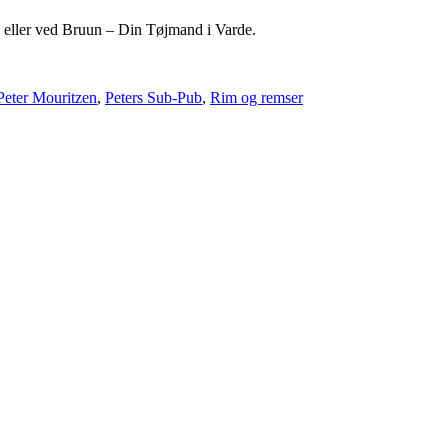
e eller ved Bruun – Din Tøjmand i Varde.
Peter Mouritzen
,
Peters Sub-Pub
,
Rim og remser