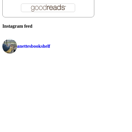
Instagram feed
anettesbookshelf