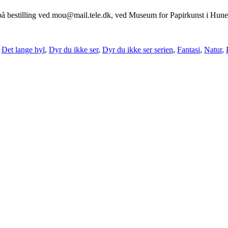
e på bestilling ved mou@mail.tele.dk, ved Museum for Papirkunst i Hun
,
Det lange hyl
,
Dyr du ikke ser
,
Dyr du ikke ser serien
,
Fantasi
,
Natur
,