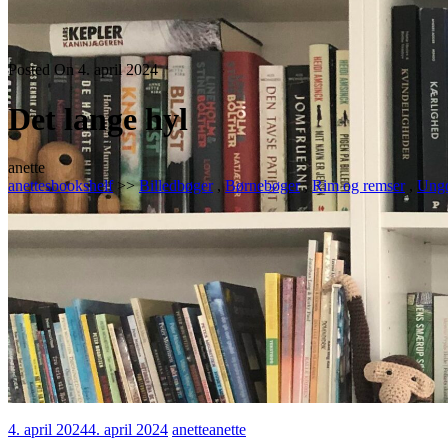
Posted On 4. april 2024
Det lange hyl
anette
anettesbookshelf
>>
Billedbøger
,
Børnebøger
,
Rim og remser
,
Ung
4. april 2024
4. april 2024
anette
anette