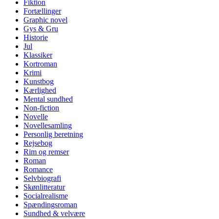
Fiktion
Fortællinger
Graphic novel
Gys & Gru
Historie
Jul
Klassiker
Kortroman
Krimi
Kunstbog
Kærlighed
Mental sundhed
Non-fiction
Novelle
Novellesamling
Personlig beretning
Rejsebog
Rim og remser
Roman
Romance
Selvbiografi
Skønlitteratur
Socialrealisme
Spændingsroman
Sundhed & velvære