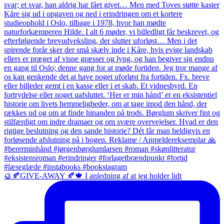
🥮🍂GIVE-AWAY 🍂🍁 I anledning af at jeg holder lidt