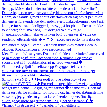
Så kom SVEND 👶🩵 For godt en uge siden blev vi og