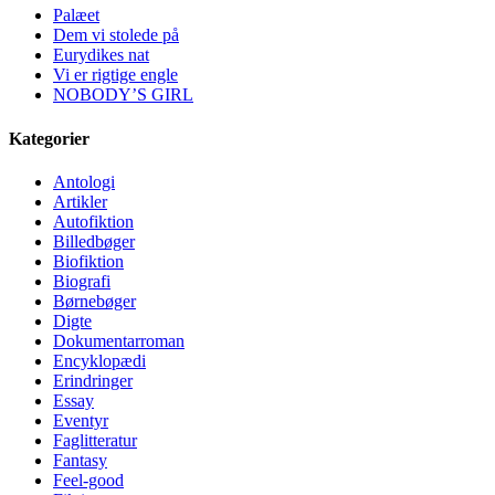
Palæet
Dem vi stolede på
Eurydikes nat
Vi er rigtige engle
NOBODY’S GIRL
Kategorier
Antologi
Artikler
Autofiktion
Billedbøger
Biofiktion
Biografi
Børnebøger
Digte
Dokumentarroman
Encyklopædi
Erindringer
Essay
Eventyr
Faglitteratur
Fantasy
Feel-good