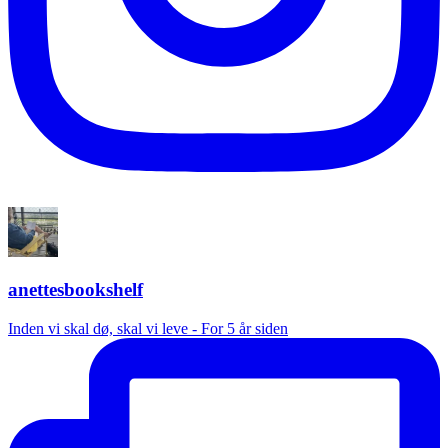
anettesbookshelf
Inden vi skal dø, skal vi leve - For 5 år siden