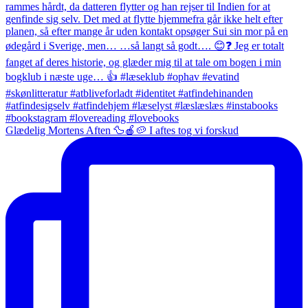
Glædelig Mortens Aften 🦆🍎🥔 I aftes tog vi forskud