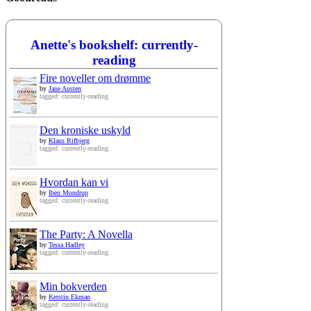
Anette's bookshelf: currently-
reading
Fire noveller om drømme
by
Jane Austen
tagged: currently-reading
Den kroniske uskyld
by
Klaus Rifbjerg
tagged: currently-reading
Hvordan kan vi
by
Iben Mondrup
tagged: currently-reading
The Party: A Novella
by
Tessa Hadley
tagged: currently-reading
Min bokverden
by
Kerstin Ekman
tagged: currently-reading