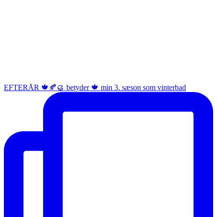
EFTERÅR 🍁🍂🥮 betyder 🍁 min 3. sæson som vinterbad