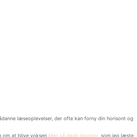
sådanne læseoplevelser, der ofte kan forny din horisont og
n om at blive voksen
Men så døde mormor
, som jeg læste