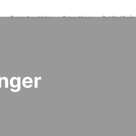
e
Øvrige Anmeldelser
Peters Hjørne
Det Med Småt
nger