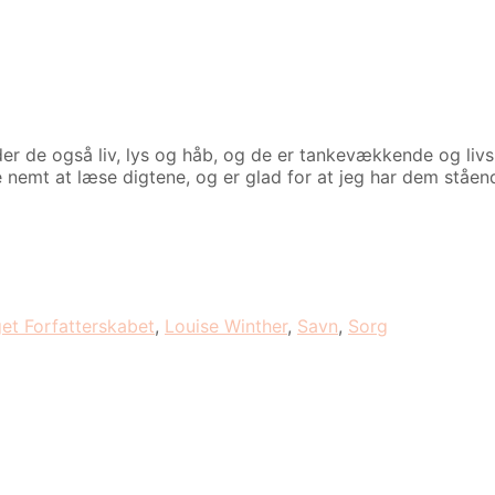
er de også liv, lys og håb, og de er tankevækkende og liv
nemt at læse digtene, og er glad for at jeg har dem stående
get Forfatterskabet
,
Louise Winther
,
Savn
,
Sorg