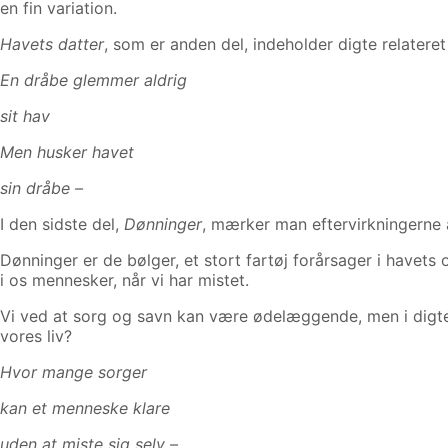
en fin variation.
Havets datter
, som er anden del, indeholder digte relateret
En dråbe glemmer aldrig
sit hav
Men husker havet
sin dråbe –
I den sidste del,
Dønninger
, mærker man eftervirkningerne 
Dønninger er de bølger, et stort fartøj forårsager i havets 
i os mennesker, når vi har mistet.
Vi ved at sorg og savn kan være ødelæggende, men i digte
vores liv?
Hvor mange sorger
kan et menneske klare
uden at miste sig selv –