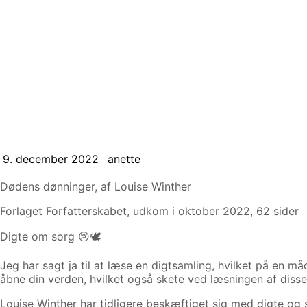
9. december 2022
anette
9.
anette
december
Dødens dønninger, af Louise Winther
2022
Forlaget Forfatterskabet, udkom i oktober 2022, 62 sider
Digte om sorg 😢🕊
Jeg har sagt ja til at læse en digtsamling, hvilket på en 
åbne din verden, hvilket også skete ved læsningen af disse
Louise Winther har tidligere beskæftiget sig med digte o