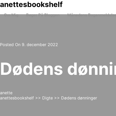
Skip
anettesbookshelf
to
content
Om Mig
Bøger På Bloggen
Månedens Boganmeldels
Posted On 9. december 2022
Dødens dønni
anette
anettesbookshelf
>>
Digte
>> Dødens dønninger