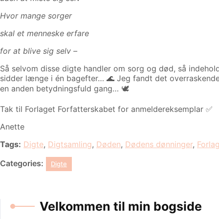
Hvor mange sorger
skal et menneske erfare
for at blive sig selv –
Så selvom disse digte handler om sorg og død, så indehold
sidder længe i én bagefter… 🌊 Jeg fandt det overraskende 
en anden betydningsfuld gang… 🕊
Tak til Forlaget Forfatterskabet for anmeldereksemplar ✅
Anette
Tags:
Digte
,
Digtsamling
,
Døden
,
Dødens dønninger
,
Forla
Categories:
Digte
Velkommen til min bogside