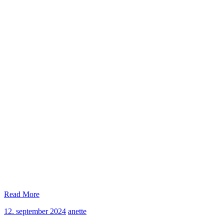
Read More
12.
anette
12. september 2024
anette
september