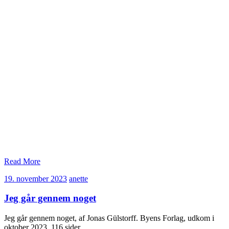
Read More
19.
anette
19. november 2023
anette
november
2023
Jeg går gennem noget
Jeg går gennem noget, af Jonas Gülstorff. Byens Forlag, udkom i
oktober 2023, 116 sider.…