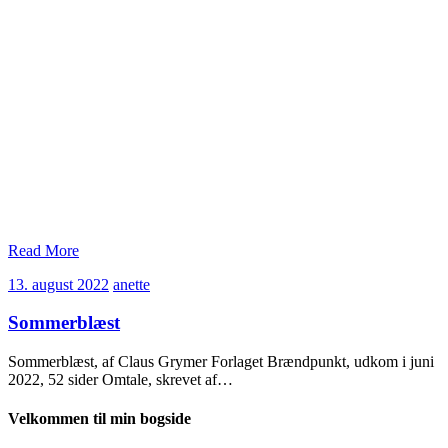
Read More
13.
anette
13. august 2022
anette
august
2022
Sommerblæst
Sommerblæst, af Claus Grymer Forlaget Brændpunkt, udkom i juni
2022, 52 sider Omtale, skrevet af…
Velkommen til min bogside