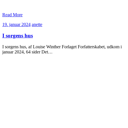
Read More
19.
anette
19. januar 2024
anette
januar
2024
I sorgens hus
I sorgens hus, af Louise Winther Forlaget Forfatterskabet, udkom i
januar 2024, 64 sider Det…