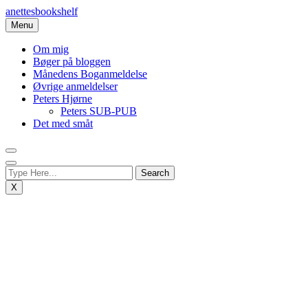
Skip
anettesbookshelf
to
Menu
content
Om mig
Bøger på bloggen
Månedens Boganmeldelse
Øvrige anmeldelser
Peters Hjørne
Peters SUB-PUB
Det med småt
X