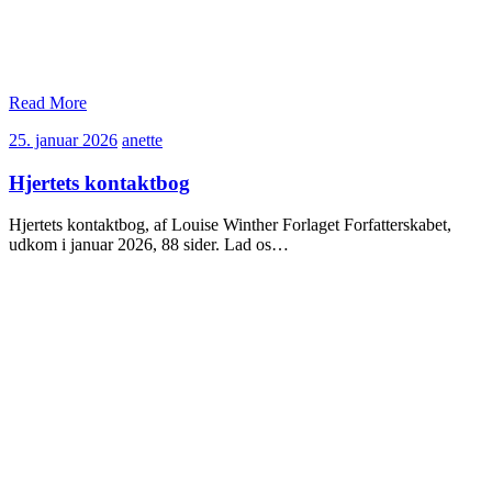
Read More
25.
anette
25. januar 2026
anette
januar
2026
Hjertets kontaktbog
Hjertets kontaktbog, af Louise Winther Forlaget Forfatterskabet,
udkom i januar 2026, 88 sider. Lad os…