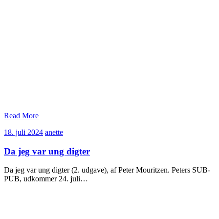
Read More
18.
anette
18. juli 2024
anette
juli
2024
Da jeg var ung digter
Da jeg var ung digter (2. udgave), af Peter Mouritzen. Peters SUB-
PUB, udkommer 24. juli…