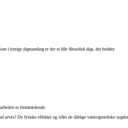
 forrige digtsamling er der et lille filosofisk digt, der hedder
barheden er fremtrædende.
 arves? De fysiske effekter og /eller de dårlige vaner/genetiske syg