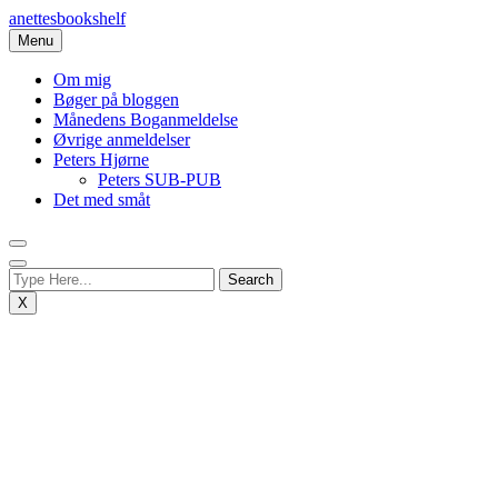
Skip
anettesbookshelf
to
Menu
content
Om mig
Bøger på bloggen
Månedens Boganmeldelse
Øvrige anmeldelser
Peters Hjørne
Peters SUB-PUB
Det med småt
X