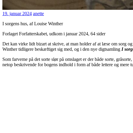
19.
anette
19. januar 2024
anette
januar
I sorgens hus, af Louise Winther
2024
Forlaget Forfatterskabet, udkom i januar 2024, 64 sider
Det kan virke lidt bizart at skrive, at man holder af at læse om sorg og 
Winther tidligere beskæftiget sig med, og i den nye digtsamling
I sor
Som farverne på det sorte slør på omslaget er der både sorte, gråsorte
netop beskrivende for bogens indhold i form af både lettere og mere t