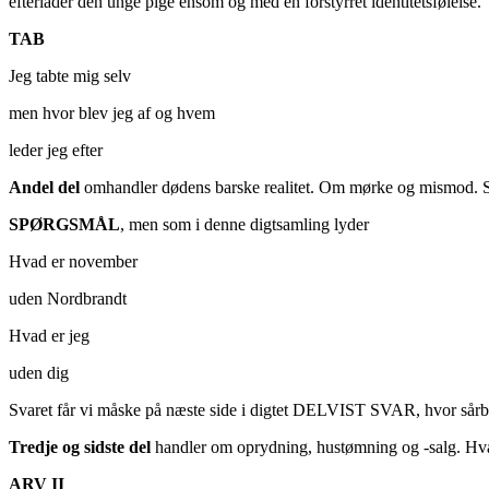
efterlader den unge pige ensom og med en forstyrret identitetsfølelse.
TAB
Jeg tabte mig selv
men hvor blev jeg af og hvem
leder jeg efter
Andel del
omhandler dødens barske realitet. Om mørke og mismod. Som i
SPØRGSMÅL
, men som i denne digtsamling lyder
Hvad er november
uden Nordbrandt
Hvad er jeg
uden dig
Svaret får vi måske på næste side i digtet DELVIST SVAR, hvor sår
Tredje og sidste del
handler om oprydning, hustømning og -salg. Hvad
ARV II