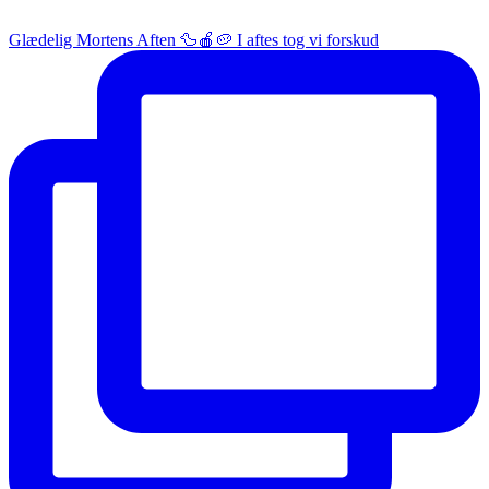
Glædelig Mortens Aften 🦆🍎🥔 I aftes tog vi forskud