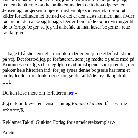
mellem kapitlerne og dynamikken mellem de to hovedpersoner
Jensen og Jungersen fungerer med en tilpas intensitet. Sprogligt
glider fortællingen let fremad og det er den slags krimier, man flyder
igennem uden at se sig tilbage. Der er flere tråde og henvisninger til
de to forrige bøger, så jeg vil anbefale at man læser bøgerne i rette
rækkefølge.
Tilbage til årstidstemaet – mon ikke der er en fjerde efterårshistorie
på vej. Det forstod jeg på forfatteren, som jeg mødte og talte med på
Krimimessen. Og så har jeg før nævnt omslagene, som jo er det, der
pakker hele historien ind, for jeg synes denne bogserie har ramt et
indbydende krimi look, der er omgærdet af både mystik og drab…
🕵️‍♀️⚰️
Du kan læse mere om forfatteren
her
–
Jeg er klart blevet en Jensen-fan og
Fundet i havnen
får 5 varme
⭐️⭐️⭐️⭐️⭐️/6.
Reklame/ Tak til Gutkind Forlag for anmeldereksemplar 🙏
Anette