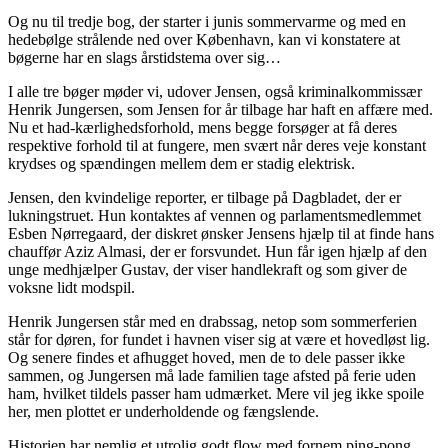
Og nu til tredje bog, der starter i junis sommervarme og med en
hedebølge strålende ned over København, kan vi konstatere at
bøgerne har en slags årstidstema over sig…
I alle tre bøger møder vi, udover Jensen, også kriminalkommissær
Henrik Jungersen, som Jensen for år tilbage har haft en affære med.
Nu et had-kærlighedsforhold, mens begge forsøger at få deres
respektive forhold til at fungere, men svært når deres veje konstant
krydses og spændingen mellem dem er stadig elektrisk.
Jensen, den kvindelige reporter, er tilbage på Dagbladet, der er
lukningstruet. Hun kontaktes af vennen og parlamentsmedlemmet
Esben Nørregaard, der diskret ønsker Jensens hjælp til at finde hans
chauffør Aziz Almasi, der er forsvundet. Hun får igen hjælp af den
unge medhjælper Gustav, der viser handlekraft og som giver de
voksne lidt modspil.
Henrik Jungersen står med en drabssag, netop som sommerferien
står for døren, for fundet i havnen viser sig at være et hovedløst lig.
Og senere findes et afhugget hoved, men de to dele passer ikke
sammen, og Jungersen må lade familien tage afsted på ferie uden
ham, hvilket tildels passer ham udmærket. Mere vil jeg ikke spoile
her, men plottet er underholdende og fængslende.
Historien har nemlig et utrolig godt flow med fornem ping-pong