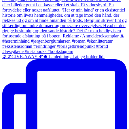
🥮🍂GIVE-AWAY 🍂🍁 I anledning af at jeg holder lidt