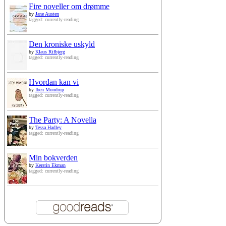
Fire noveller om drømme
by
Jane Austen
tagged: currently-reading
Den kroniske uskyld
by
Klaus Rifbjerg
tagged: currently-reading
Hvordan kan vi
by
Iben Mondrup
tagged: currently-reading
The Party: A Novella
by
Tessa Hadley
tagged: currently-reading
Min bokverden
by
Kerstin Ekman
tagged: currently-reading