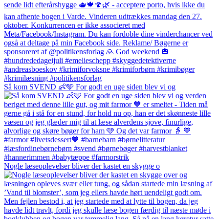
Så kom SVEND 👶🩵 For godt en uge siden blev vi og
Nogle læseoplevelser bliver der kastet en skygge o