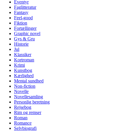
Eventyr
Faglitteratur
Fantasy
Feel-good
Fiktion
Fortællinger
Graphic novel
Gys & Gru
Historie
Jul
Klassiker
Kortroman
Krimi
Kunstbog
Kærlighed
Mental sundhed
Non-fiction
Novelle
Novellesamling
Personlig beretning
Rejsebog
Rim og remser
Roman
Romance
Selvbiografi