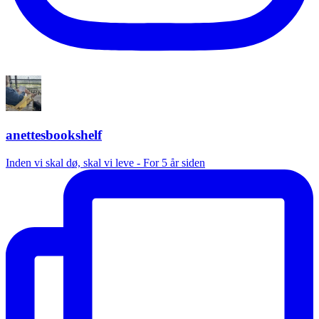
anettesbookshelf
Inden vi skal dø, skal vi leve - For 5 år siden