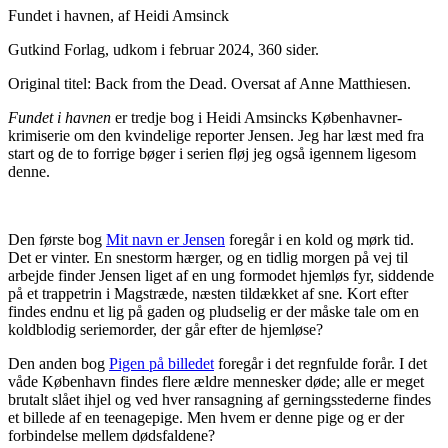
Fundet i havnen, af Heidi Amsinck
Gutkind Forlag, udkom i februar 2024, 360 sider.
Original titel: Back from the Dead. Oversat af Anne Matthiesen.
Fundet i havnen
er tredje bog i Heidi Amsincks Københavner-
krimiserie om den kvindelige reporter Jensen. Jeg har læst med fra
start og de to forrige bøger i serien fløj jeg også igennem ligesom
denne.
Den første bog
Mit navn er Jensen
foregår i en kold og mørk tid.
Det er vinter. En snestorm hærger, og en tidlig morgen på vej til
arbejde finder Jensen liget af en ung formodet hjemløs fyr, siddende
på et trappetrin i Magstræde, næsten tildækket af sne
.
Kort efter
findes endnu et lig på gaden og pludselig er der måske tale om en
koldblodig seriemorder, der går efter de hjemløse?
Den anden bog
Pigen på billedet
foregår i det regnfulde forår. I det
våde København findes flere ældre mennesker døde; alle er meget
brutalt slået ihjel og ved hver ransagning af gerningsstederne findes
et billede af en teenagepige. Men hvem er denne pige og er der
forbindelse mellem dødsfaldene?