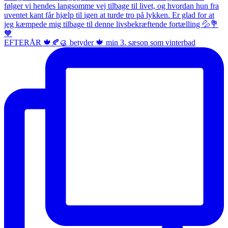
EFTERÅR 🍁🍂🥮 betyder 🍁 min 3. sæson som vinterbad