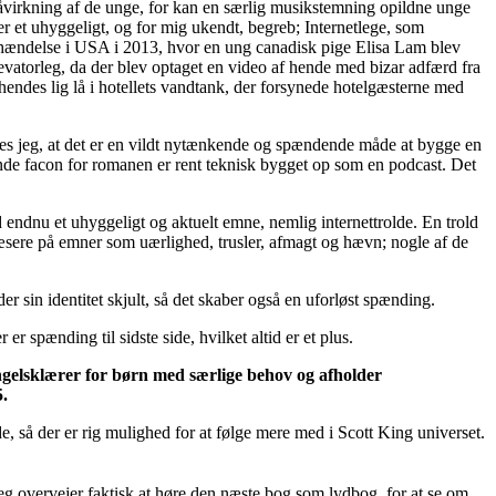
åvirkning af de unge, for kan en særlig musikstemning opildne unge
r et uhyggeligt, og for mig ukendt, begreb; Internetlege, som
lig hændelse i USA i 2013, hvor en ung canadisk pige Elisa Lam blev
evatorleg, da der blev optaget en video af hende med bizar adfærd fra
 hendes lig lå i hotellets vandtank, der forsynede hotelgæsterne med
ynes jeg, at det er en vildt nytænkende og spændende måde at bygge en
agende facon for romanen er rent teknisk bygget op som en podcast. Det
 endnu et uhyggeligt og aktuelt emne, nemlig internettrolde. En trold
s læsere på emner som uærlighed, trusler, afmagt og hævn; nogle af de
r sin identitet skjult, så det skaber også en uforløst spænding.
r spænding til sidste side, hvilket altid er et plus.
gelsklærer for børn med særlige behov og afholder
.
 så der er rig mulighed for at følge mere med i Scott King universet.
Jeg overvejer faktisk at høre den næste bog som lydbog, for at se om