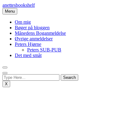
Skip
anettesbookshelf
to
Menu
content
Om mig
Bøger på bloggen
Månedens Boganmeldelse
Øvrige anmeldelser
Peters Hjørne
Peters SUB-PUB
Det med småt
X