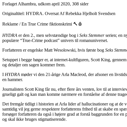
Forlaget Alhambra, udkom april 2020, 308 sider
Originaltitel: HYDRA. Oversat Af Rebekka Hjelholt Svendsen
Reklame / En True Crime fiktionskrimi 🔨🩸
HYDRA
er den 2., men selvstændige bog i
Seks Stemmer
serien; en n
populære “True-Crime podcast” univers til romanuniverset.
Forfatteren er engelske Matt Wesolowski, hvis første bog
Seks Stemm
Setuppet i begge bøger er, at internet-kultfiguren, Scott King, genne
og detaljer om sagen kommer frem.
I
HYDRA
møder vi den 21-årige Arla Macleod, der afsoner en livstidsd
en hammer.
Journalisten Scott King får nu, efter flere års venten, lov til at inte
grueligt galt og kan man komme nærmere en forståelse af denne trage
Det fremgår tidligt i historien at Arla lider af hallucinationer og at 
samtidig vil jeg gerne respektere forfatterens frihed til at skabe en s
forsøger forfatteren da også i højere grad at forstå baggrunden for e
og skal ikke bruges stigmatiserende.