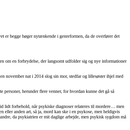
vet er begge bøger nytænkende i genreformen, da de overfører det
den om en forbrydelse, der langsomt udfolder sig og nye informationer
n november nat i 2014 slog sin mor, stedfar og lillesøster ihjel med
ante personer, herunder flere venner, for hvordan kunne det gå så
ltid lidt forbehold, når psykiske diagnoser relateres til mordere… men
 en eller anden art, så ja, mord kan ske i en psykose, men heldigvis
d andre, da psykiatrien er mit daglige arbejde, men psykisk sygdom må