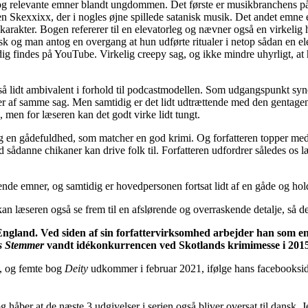
e og relevante emner blandt ungdommen. Det første er musikbranchens p
en Skexxixx, der i nogles øjne spillede satanisk musik. Det andet emne e
sk karakter. Bogen refererer til en elevatorleg og nævner også en virke
isk og man antog en overgang at hun udførte ritualer i netop sådan en el
adig findes på YouTube. Virkelig creepy sag, og ikke mindre uhyrligt, at
 også lidt ambivalent i forhold til podcastmodellen. Som udgangspunkt s
re sider af samme sag. Men samtidig er det lidt udtrættende med den gent
 men for læseren kan det godt virke lidt tungt.
 og en gådefuldhed, som matcher en god krimi. Og forfatteren topper med
vad sådanne chikaner kan drive folk til. Forfatteren udfordrer således o
ende emner, og samtidig er hovedpersonen fortsat lidt af en gåde og holde
læseren også se frem til en afslørende og overraskende detalje, så der e
gland. Ved siden af sin forfattervirksomhed arbejder han som en
s Stemmer
vandt idékonkurrencen ved Skotlands krimimesse i 2015
t, og femte bog
Deity
udkommer i februar 2021, ifølge hans facebookside,
håber at de næste 3 udgivelser i serien også bliver oversat til dansk. 