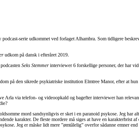
y podcast-serie udkommet ved forlaget Alhambra. Som tidligere beskre
er
udkom på dansk i efteråret 2019.
m podcasten
Seks Stemmer
interviewer 6 forskellige personer, der har vi
om på den sikrede psykiatriske institution Elmtree Manor, efter at hun e
rviewe Arla via telefon- og videoopkald og bagefter interviewer han relev
die?
de voldsomme mord sandsynligvis er sket i en paranoid psykose. Jeg har a
pændende karakter. De fleste mordere må siges at have en karakterbrist af
n psykose. Jeg er måske lidt mere ”ømtålelig” overfor sådanne emner en