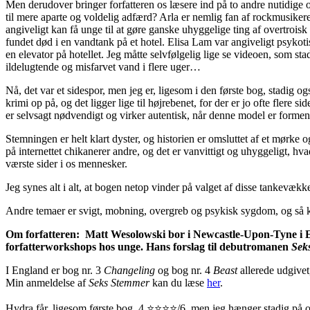
Men derudover bringer forfatteren os læsere ind på to andre nutidig
til mere aparte og voldelig adfærd? Arla er nemlig fan af rockmusiker
angiveligt kan få unge til at gøre ganske uhyggelige ting af overtroi
fundet død i en vandtank på et hotel. Elisa Lam var angiveligt psykot
en elevator på hotellet. Jeg måtte selvfølgelig lige se videoen, som st
ildelugtende og misfarvet vand i flere uger…
Nå, det var et sidespor, men jeg er, ligesom i den første bog, stadig
krimi op på, og det ligger lige til højrebenet, for der er jo ofte fle
er selvsagt nødvendigt og virker autentisk, når denne model er formen,
Stemningen er helt klart dyster, og historien er omsluttet af et mørke
på internettet chikanerer andre, og det er vanvittigt og uhyggeligt, h
værste sider i os mennesker.
Jeg synes alt i alt, at bogen netop vinder på valget af disse tankevækk
Andre temaer er svigt, mobning, overgreb og psykisk sygdom, og så kan 
Om forfatteren: Matt Wesolowski bor i Newcastle-Upon-Tyne i En
forfatterworkshops hos unge. Hans forslag til debutromanen
Sek
I England er bog nr. 3
Changeling
og bog nr. 4
Beast
allerede udgive
Min anmeldelse af
Seks Stemmer
kan du læse
her
.
Hydra får, ligesom første bog, 4 ⭐⭐⭐⭐/6, men jeg hænger stadig på og 