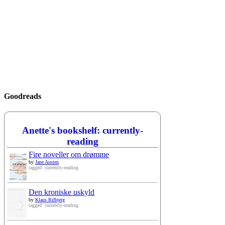
Goodreads
Anette's bookshelf: currently-
reading
Fire noveller om drømme
by
Jane Austen
tagged: currently-reading
Den kroniske uskyld
by
Klaus Rifbjerg
tagged: currently-reading