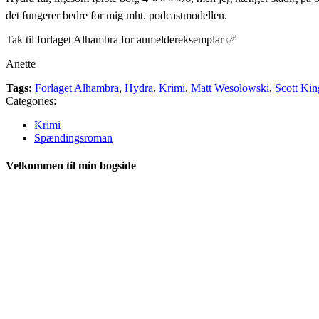
det fungerer bedre for mig mht. podcastmodellen.
Tak til forlaget Alhambra for anmeldereksemplar ✅
Anette
Tags:
Forlaget Alhambra
,
Hydra
,
Krimi
,
Matt Wesolowski
,
Scott Kin
Categories:
Krimi
Spændingsroman
Velkommen til min bogside