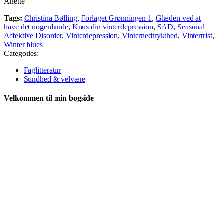
Anette
Tags:
Christina Bølling
,
Forlaget Grønningen 1
,
Glæden ved at
have det nogenlunde
,
Knus din vinterdepression
,
SAD
,
Seasonal
Affektive Disorder
,
Vinterdepression
,
Vinternedtrykthed
,
Vintertrist
,
Winter blues
Categories:
Faglitteratur
Sundhed & velvære
Velkommen til min bogside