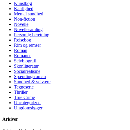
Kunstbog
Kærlighed
Mental sundhed
Non-fiction
Novelle
Novellesamling
Personlig beretning
Rejsebog
Rim og remser
Roman
Romance
Selvbiografi
Skønlitteratur
Socialrealisme
Spændingsroman
Sundhed & velvære
Tegneserie
Thriller
True Crime
Uncategorized
Ungdomsbøger
Arkiver