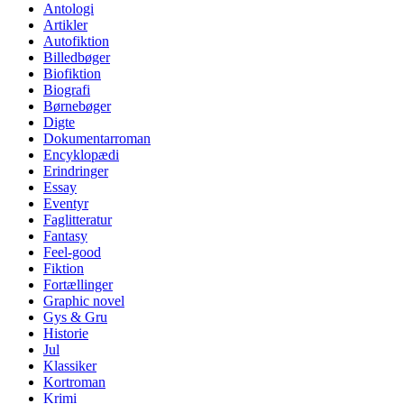
Antologi
Artikler
Autofiktion
Billedbøger
Biofiktion
Biografi
Børnebøger
Digte
Dokumentarroman
Encyklopædi
Erindringer
Essay
Eventyr
Faglitteratur
Fantasy
Feel-good
Fiktion
Fortællinger
Graphic novel
Gys & Gru
Historie
Jul
Klassiker
Kortroman
Krimi