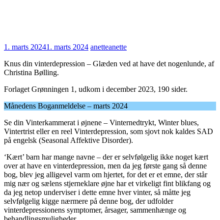
1. marts 2024
1. marts 2024
anette
anette
Knus din vinterdepression – Glæden ved at have det nogenlunde, af
Christina Bølling.
Forlaget Grønningen 1, udkom i december 2023, 190 sider.
Månedens Boganmeldelse – marts 2024
Se din Vinterkammerat i øjnene – Vinternedtrykt, Winter blues,
Vintertrist eller en reel Vinterdepression, som sjovt nok kaldes SAD
på engelsk (Seasonal Affektive Disorder).
‘Kært’ barn har mange navne – der er selvfølgelig ikke noget kært
over at have en vinterdepression, men da jeg første gang så denne
bog, blev jeg alligevel varm om hjertet, for det er et emne, der står
mig nær og sælens stjerneklare øjne har et virkeligt fint blikfang og
da jeg netop underviser i dette emne hver vinter, så måtte jeg
selvfølgelig kigge nærmere på denne bog, der udfolder
vinterdepressionens symptomer, årsager, sammenhænge og
behandlingsmuligheder.