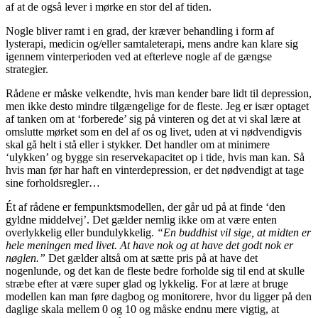
af at de også lever i mørke en stor del af tiden.
Nogle bliver ramt i en grad, der kræver behandling i form af
lysterapi, medicin og/eller samtaleterapi, mens andre kan klare sig
igennem vinterperioden ved at efterleve nogle af de gængse
strategier.
Rådene er måske velkendte, hvis man kender bare lidt til depression,
men ikke desto mindre tilgængelige for de fleste. Jeg er især optaget
af tanken om at ‘forberede’ sig på vinteren og det at vi skal lære at
omslutte mørket som en del af os og livet, uden at vi nødvendigvis
skal gå helt i stå eller i stykker. Det handler om at minimere
‘ulykken’ og bygge sin reservekapacitet op i tide, hvis man kan. Så
hvis man før har haft en vinterdepression, er det nødvendigt at tage
sine forholdsregler…
Ét af rådene er fempunktsmodellen, der går ud på at finde ‘den
gyldne middelvej’. Det gælder nemlig ikke om at være enten
overlykkelig eller bundulykkelig.
“En buddhist vil sige, at midten er
hele meningen med livet. At have nok og at have det godt nok er
nøglen.”
Det gælder altså om at sætte pris på at have det
nogenlunde, og det kan de fleste bedre forholde sig til end at skulle
stræbe efter at være super glad og lykkelig. For at lære at bruge
modellen kan man føre dagbog og monitorere, hvor du ligger på den
daglige skala mellem 0 og 10 og måske endnu mere vigtig, at