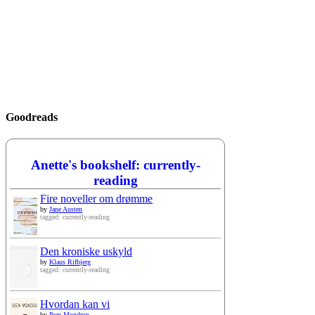
Goodreads
Anette's bookshelf: currently-
reading
Fire noveller om drømme
by
Jane Austen
tagged: currently-reading
Den kroniske uskyld
by
Klaus Rifbjerg
tagged: currently-reading
Hvordan kan vi
by
Iben Mondrup