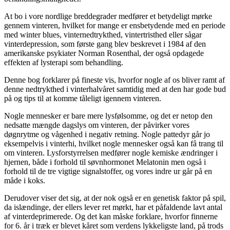
At bo i vore nordlige breddegrader medfører et betydeligt mørke
gennem vinteren, hvilket for mange er ensbetydende med en periode
med winter blues, vinternedtrykthed, vintertristhed eller sågar
vinterdepression, som første gang blev beskrevet i 1984 af den
amerikanske psykiater Norman Rosenthal, der også opdagede
effekten af lysterapi som behandling.
Denne bog forklarer på fineste vis, hvorfor nogle af os bliver ramt af
denne nedtrykthed i vinterhalvåret samtidig med at den har gode bud
på og tips til at komme tåleligt igennem vinteren.
Nogle mennesker er bare mere lysfølsomme, og det er netop den
nedsatte mængde dagslys om vinteren, der påvirker vores
døgnrytme og vågenhed i negativ retning. Nogle pattedyr går jo
eksempelvis i vinterhi, hvilket nogle mennesker også kan få trang til
om vinteren. Lysforstyrrelsen medfører nogle kemiske ændringer i
hjernen, både i forhold til søvnhormonet Melatonin men også i
forhold til de tre vigtige signalstoffer, og vores indre ur går på en
måde i koks.
Derudover viser det sig, at der nok også er en genetisk faktor på spil,
da islændinge, der ellers lever ret mørkt, har et påfaldende lavt antal
af vinterdeprimerede. Og det kan måske forklare, hvorfor finnerne
for 6. år i træk er blevet kåret som verdens lykkeligste land, på trods