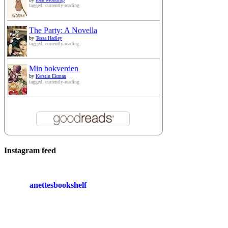
tagged: currently-reading
The Party: A Novella
by
Tessa Hadley
tagged: currently-reading
Min bokverden
by
Kerstin Ekman
tagged: currently-reading
Instagram feed
anettesbookshelf