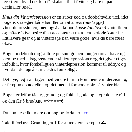
registrere, hvad der kan få skalaen til at flytte sig bare et par
decimaler opad.
Knus din Vinterdepression
er en super god og dobbelttydig titel, idet
bogens strategier både handler om at
knuse (ødelægge)
vinterdepressionen, men også at kunne
knuse (omfavne)
vintertiden
og måske blive bedre til at acceptere at man i en periode kører i et
lidt lavere gear og at vinterdage kan være gode, hvis de bare føles
okay.
Bogen indeholder også flere personlige beretninger om at have og
kæmpe med tilbagevendende vinterdepressioner og det giver et godt
indblik i, hvor forskelligt en vinterdepression kommer til udtryk og
hvordan det også kan tackles forskelligt.
Det nye, jeg især tager med videre til min kommende undervisning,
er fempunktsmodellen og det med at forberede sig på vintertiden.
Bogen er letforståelig, grundig og fuld af gode og lavpraktiske råd
og den får 5 brugbare ⭐️⭐️⭐️⭐️⭐️/6.
Du kan læse lidt mere om bog og forfatter
her
–
Tak til forlaget Grønningen 1 for anmeldereksemplar 🙏