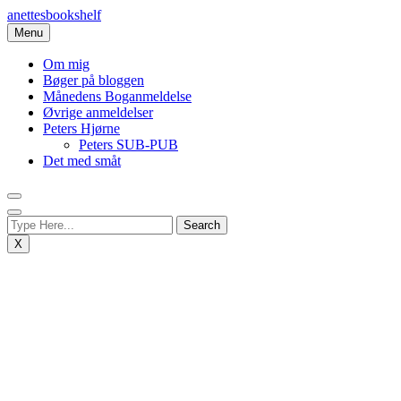
Skip
anettesbookshelf
to
Menu
content
Om mig
Bøger på bloggen
Månedens Boganmeldelse
Øvrige anmeldelser
Peters Hjørne
Peters SUB-PUB
Det med småt
X