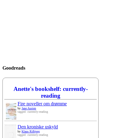
Goodreads
Anette's bookshelf: currently-
reading
Fire noveller om drømme
by
Jane Austen
tagged: currently-reading
Den kroniske uskyld
by
Klaus Rifbjerg
tagged: currently-reading