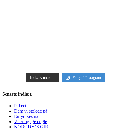
Indlæs mere...
Følg på Instagram
Seneste indlæg
Palæet
Dem vi stolede på
Eurydikes nat
Vi er rigtige engle
NOBODY’S GIRL