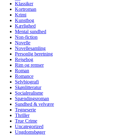
Klassiker
Kortroman
Krimi
Kunstbog
Kærlighed
Mental sundhed
Non-fiction
Novelle
Novellesamling
Personlig beretning
Rejsebog
Rim og remser
Roman
Romance
Selvbiografi
Skønlitteratur
Socialrealisme
Spændingsroman
Sundhed & velvære
Tegneserie
Thriller
True Crime
Uncategorized
Ungdomsbøger