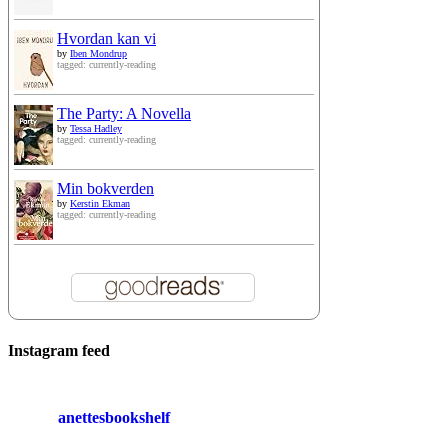
Hvordan kan vi
by
Iben Mondrup
tagged: currently-reading
The Party: A Novella
by
Tessa Hadley
tagged: currently-reading
Min bokverden
by
Kerstin Ekman
tagged: currently-reading
Instagram feed
anettesbookshelf