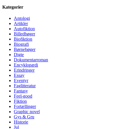
Kategorier
Antologi
Artikler
Autofiktion
Billedbøger
Biofiktion
Biografi
Børnebøger
Digte
Dokumentarroman
Encyklopædi
Erindringer
Essay
Eventyr
Faglitteratur
Fantasy
Feel-good
Fiktion
Fortællinger
Graphic novel
Gys & Gru
Historie
Jul