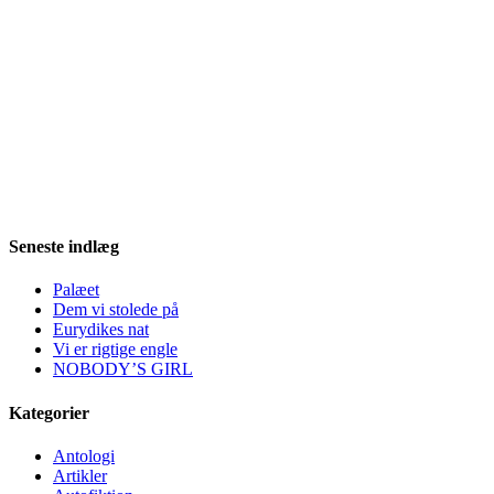
Seneste indlæg
Palæet
Dem vi stolede på
Eurydikes nat
Vi er rigtige engle
NOBODY’S GIRL
Kategorier
Antologi
Artikler