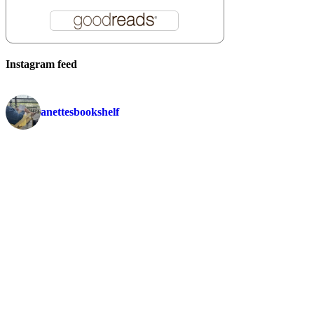
Instagram feed
anettesbookshelf