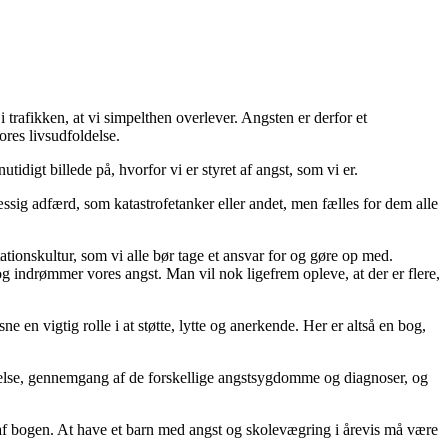
 trafikken, at vi simpelthen overlever. Angsten er derfor et
res livsudfoldelse.
utidigt billede på, hvorfor vi er styret af angst, som vi er.
g adfærd, som katastrofetanker eller andet, men fælles for dem alle
ionskultur, som vi alle bør tage et ansvar for og gøre op med.
ed og indrømmer vores angst. Man vil nok ligefrem opleve, at der er flere,
 en vigtig rolle i at støtte, lytte og anerkende. Her er altså en bog,
tigelse, gennemgang af de forskellige angstsygdomme og diagnoser, og
n af bogen. At have et barn med angst og skolevægring i årevis må være