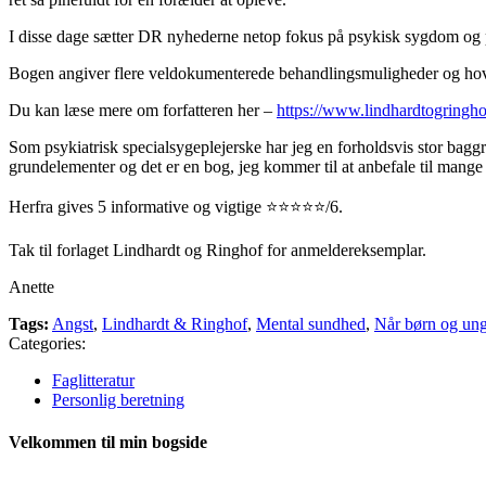
I disse dage sætter DR nyhederne netop fokus på psykisk sygdom og p
Bogen angiver flere veldokumenterede behandlingsmuligheder og hov
Du kan læse mere om forfatteren her –
https://www.lindhardtogringh
Som psykiatrisk specialsygeplejerske har jeg en forholdsvis stor bagg
grundelementer og det er en bog, jeg kommer til at anbefale til mange
Herfra gives 5 informative og vigtige ⭐️⭐️⭐️⭐️⭐️/6.
Tak til forlaget Lindhardt og Ringhof for anmeldereksemplar.
Anette
Tags:
Angst
,
Lindhardt & Ringhof
,
Mental sundhed
,
Når børn og ung
Categories:
Faglitteratur
Personlig beretning
Velkommen til min bogside