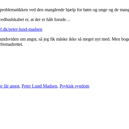
roblematikken ved den manglende hjælp for børn og unge og de mange å
edbudskabet er, at der er håb forude…
of.dk/peter-lund-madsen
rundsviden om angst, så jeg fik måske ikke så meget nyt med. Men bogen 
 fremadrettet.
e får angst
,
Peter Lund Madsen
,
Psykisk sygdom