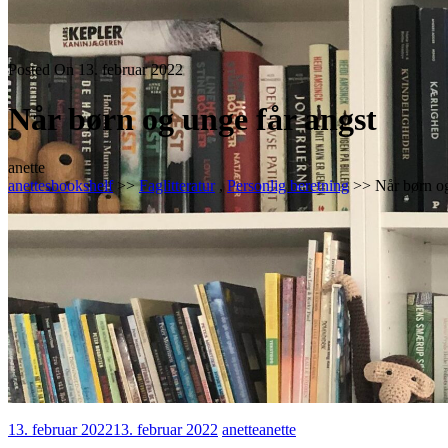
Posted On 13. februar 2022
Når børn og unge får angst
anette
anettesbookshelf
>>
Faglitteratur
,
Personlig beretning
>> Når børn og
13. februar 2022
13. februar 2022
anette
anette