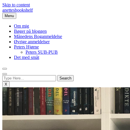
Skip to content
anettesbookshelf
Menu
Om mig
Bøger på bloggen
Månedens Boganmeldelse
Øvrige anmeldelser
Peters Hjørne
Peters SUB-PUB
Det med småt
X