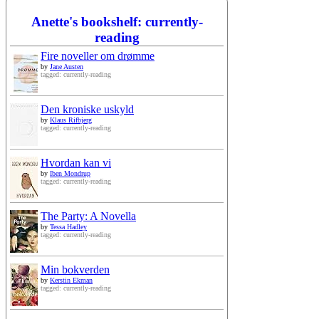
Anette's bookshelf: currently-
reading
Fire noveller om drømme
by
Jane Austen
tagged: currently-reading
Den kroniske uskyld
by
Klaus Rifbjerg
tagged: currently-reading
Hvordan kan vi
by
Iben Mondrup
tagged: currently-reading
The Party: A Novella
by
Tessa Hadley
tagged: currently-reading
Min bokverden
by
Kerstin Ekman
tagged: currently-reading