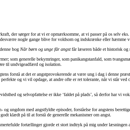
kraft, der sørger for at vi er opmærksomme, at vi passer på os selv eks. i
n desværre nogle gange blive for voldsom og indskrænke eller hæmme vo
d denne bog
Når børn og unge får angst
får læseren både et historisk og n
r; som generelle bekymringer, som panikangstanfald, som tvangsmæssi
føre til undvigeadfærd og isolation.
s forstå at det er angstprovokerende at være ung i dag i denne præstat
 er perfekte og vi vil opdage, at andre ofte er ret tolerante, når vi står v
sthed og selvopfattelse er ikke ‘faldet på plads’, så derfor har vi voksne
 barn- og ungdom med angstfyldte episoder, forståelse for angstens beret
godt klædt på til at forstå de generelle mekanismer om angst.
 smertefulde fortællinger gjorde et stort indtryk på mig under læsninge