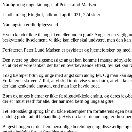
Når børn og unge får angst, af Peter Lund Madsen
Lindhardt og Ringhof, udkom i april 2021, 224 sider
Når angsten er din følgesvend.
Hvem kender ikke til angst i en eller anden grad? Angst er en vigtig ur
beskyttende livselement, vi ikke kan eller skal undvære, men den ka
Forfatteren Peter Lund Madsen er psykiater og hjerneforsker, og me
Den svære og uhensigtsmæssige angst kan komme i mange udtryksforme
er, at det er vore tanker, der har en overbevisende effekt, hvilket kan 
I dag kæmper børn og unge med angst som aldrig før. Og man kan sagten
Forfatteren skriver så fint, at vi skal turde vise vores børn, at vi ikke
der kan genkende angsten, end man lige havde troet.
Børn og unges hjerner er ikke færdigudviklede endnu, og deres jeg-bevid
der er ‘must-read’ for alle, der har med børn og unge at gøre.
I et letforståeligt sprog får du både eksempler fra forfatterens egen
endelig gode råd til behandling. Hvis du læser denne bog, er du super 
Bagest i bogen er der flere personlige beretninger, og disse ærlige og
ret så pinefuldt for en forælder at opleve.