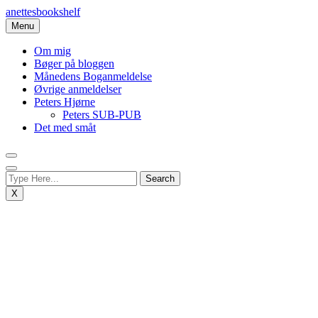
Skip
anettesbookshelf
to
Menu
content
Om mig
Bøger på bloggen
Månedens Boganmeldelse
Øvrige anmeldelser
Peters Hjørne
Peters SUB-PUB
Det med småt
X