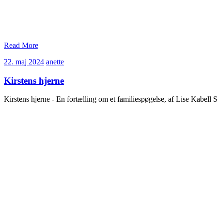
Read More
22.
anette
22. maj 2024
anette
maj
2024
Kirstens hjerne
Kirstens hjerne - En fortælling om et familiespøgelse, af Lise Kabell