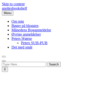
Skip to content
anettesbookshelf
Menu
Om mig
Bøger på bloggen
Månedens Boganmeldelse
Øvrige anmeldelser
Peters Hjørne
Peters SUB-PUB
Det med småt
X