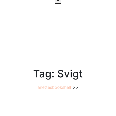
Tag:
Svigt
anettesbookshelf
>>