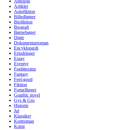
Antologi
Artikler
Autofiktion
Billedbøger
Biofiktion
Biografi
Børnebøger
Digte
Dokumentarroman
Encyklopædi
Erindringer
Essay
Eventyr
Faglitteratur
Fantasy
Feel-good
Fiktion
Fortællinger
Graphic novel
Gys & Gru
Historie
Jul
Klassiker
Kortroman
Krimi