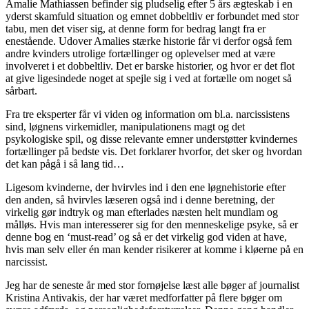
Amalie Mathiassen befinder sig pludselig efter 5 års ægteskab i en
yderst skamfuld situation og emnet dobbeltliv er forbundet med stor
tabu, men det viser sig, at denne form for bedrag langt fra er
enestående. Udover Amalies stærke historie får vi derfor også fem
andre kvinders utrolige fortællinger og oplevelser med at være
involveret i et dobbeltliv. Det er barske historier, og hvor er det flot
at give ligesindede noget at spejle sig i ved at fortælle om noget så
sårbart.
Fra tre eksperter får vi viden og information om bl.a. narcissistens
sind, løgnens virkemidler, manipulationens magt og det
psykologiske spil, og disse relevante emner understøtter kvindernes
fortællinger på bedste vis. Det forklarer hvorfor, det sker og hvordan
det kan pågå i så lang tid…
Ligesom kvinderne, der hvirvles ind i den ene løgnehistorie efter
den anden, så hvirvles læseren også ind i denne beretning, der
virkelig gør indtryk og man efterlades næsten helt mundlam og
målløs. Hvis man interesserer sig for den menneskelige psyke, så er
denne bog en ‘must-read’ og så er det virkelig god viden at have,
hvis man selv eller én man kender risikerer at komme i kløerne på en
narcissist.
Jeg har de seneste år med stor fornøjelse læst alle bøger af journalist
Kristina Antivakis, der har været medforfatter på flere bøger om