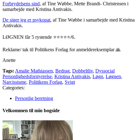
Forbrydelsens sind
, af Tine Wøbbe, Mette Brandt- Christensen i
samarbejde med Kristina Antivakis.
De siger jeg er psykopat
, af Tine Wøbbe i samarbejde med Kristina
Antivakis.
LØGNEN får 5 rystende ⭐⭐⭐⭐⭐/6.
Reklame/ tak til Politikens Forlag for anmeldereksemplar 🙏
Anette
Tags:
Amalie Mathiassen
,
Bedrag
,
Dobbeltliv
,
Dyssocial
Personlighedsforstyrrelse
,
Kristina Antivakis
,
Løgn
,
Løgnen
,
Narcissisme
,
Politikens Forlag
,
Svigt
Categories:
Personlig beretning
Velkommen til min bogside