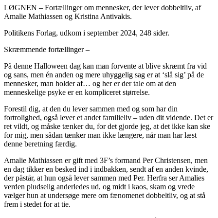
LØGNEN – Fortællinger om mennesker, der lever dobbeltliv, af
Amalie Mathiassen og Kristina Antivakis.
Politikens Forlag, udkom i september 2024, 248 sider.
Skræmmende fortællinger –
På denne Halloween dag kan man forvente at blive skræmt fra vid
og sans, men én anden og mere uhyggelig sag er at ‘slå sig’ på de
mennesker, man holder af… og her er der tale om at den
menneskelige psyke er en kompliceret størrelse.
Forestil dig, at den du lever sammen med og som har din
fortrolighed, også lever et andet familieliv – uden dit vidende. Det er
ret vildt, og måske tænker du, for det gjorde jeg, at det ikke kan ske
for mig, men sådan tænker man ikke længere, når man har læst
denne beretning færdig.
Amalie Mathiassen er gift med 3F’s formand Per Christensen, men
en dag tikker en besked ind i indbakken, sendt af en anden kvinde,
der påstår, at hun også lever sammen med Per. Herfra ser Amalies
verden pludselig anderledes ud, og midt i kaos, skam og vrede
vælger hun at undersøge mere om fænomenet dobbeltliv, og at stå
frem i stedet for at tie.