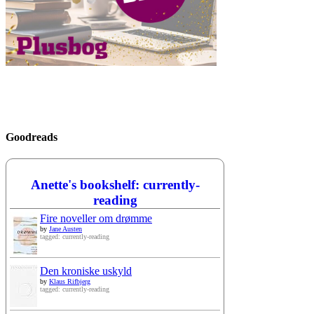
Goodreads
Anette's bookshelf: currently-
reading
Fire noveller om drømme
by
Jane Austen
tagged: currently-reading
Den kroniske uskyld
by
Klaus Rifbjerg
tagged: currently-reading