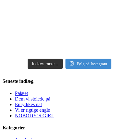
Indlæs mere...
Følg på Instagram
Seneste indlæg
Palæet
Dem vi stolede på
Eurydikes nat
Vi er rigtige engle
NOBODY’S GIRL
Kategorier