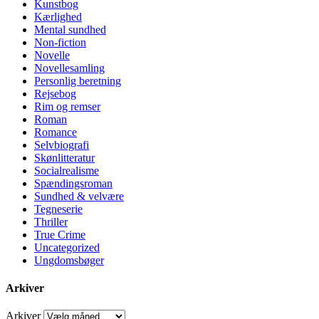
Kunstbog
Kærlighed
Mental sundhed
Non-fiction
Novelle
Novellesamling
Personlig beretning
Rejsebog
Rim og remser
Roman
Romance
Selvbiografi
Skønlitteratur
Socialrealisme
Spændingsroman
Sundhed & velvære
Tegneserie
Thriller
True Crime
Uncategorized
Ungdomsbøger
Arkiver
Arkiver