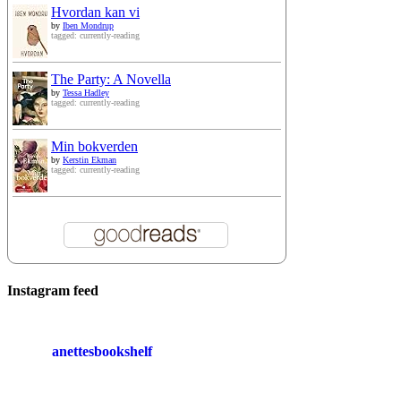
Hvordan kan vi
by
Iben Mondrup
tagged: currently-reading
The Party: A Novella
by
Tessa Hadley
tagged: currently-reading
Min bokverden
by
Kerstin Ekman
tagged: currently-reading
Instagram feed
anettesbookshelf