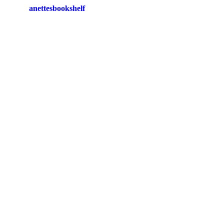
anettesbookshelf