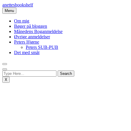
Skip
anettesbookshelf
to
Menu
content
Om mig
Bøger på bloggen
Månedens Boganmeldelse
Øvrige anmeldelser
Peters Hjørne
Peters SUB-PUB
Det med småt
X