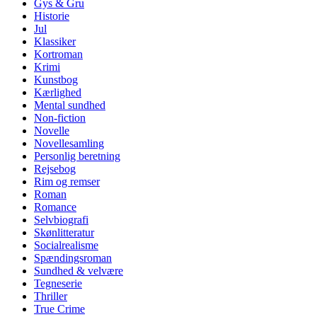
Gys & Gru
Historie
Jul
Klassiker
Kortroman
Krimi
Kunstbog
Kærlighed
Mental sundhed
Non-fiction
Novelle
Novellesamling
Personlig beretning
Rejsebog
Rim og remser
Roman
Romance
Selvbiografi
Skønlitteratur
Socialrealisme
Spændingsroman
Sundhed & velvære
Tegneserie
Thriller
True Crime