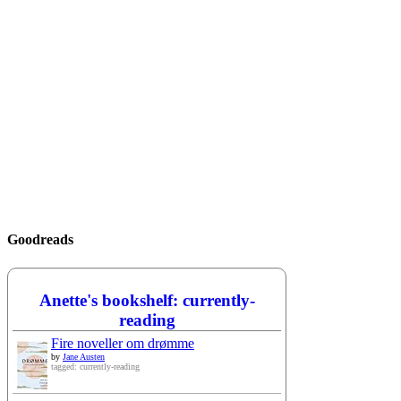
Goodreads
Anette's bookshelf: currently-
reading
Fire noveller om drømme
by
Jane Austen
tagged: currently-reading