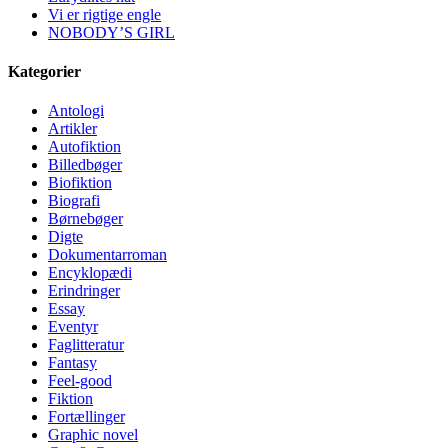
Vi er rigtige engle
NOBODY’S GIRL
Kategorier
Antologi
Artikler
Autofiktion
Billedbøger
Biofiktion
Biografi
Børnebøger
Digte
Dokumentarroman
Encyklopædi
Erindringer
Essay
Eventyr
Faglitteratur
Fantasy
Feel-good
Fiktion
Fortællinger
Graphic novel