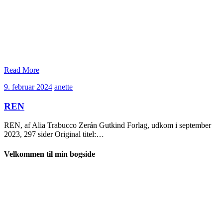
Read More
9.
anette
9. februar 2024
anette
februar
2024
REN
REN, af Alia Trabucco Zerán Gutkind Forlag, udkom i september
2023, 297 sider Original titel:…
Velkommen til min bogside