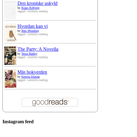
Den kroniske uskyld
by
Klaus Rifbjerg
tagged: currently-reading
Hvordan kan vi
by
Iben Mondrup
tagged: currently-reading
The Party: A Novella
by
Tessa Hadley
tagged: currently-reading
Min bokverden
by
Kerstin Ekman
tagged: currently-reading
Instagram feed