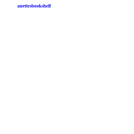
anettesbookshelf