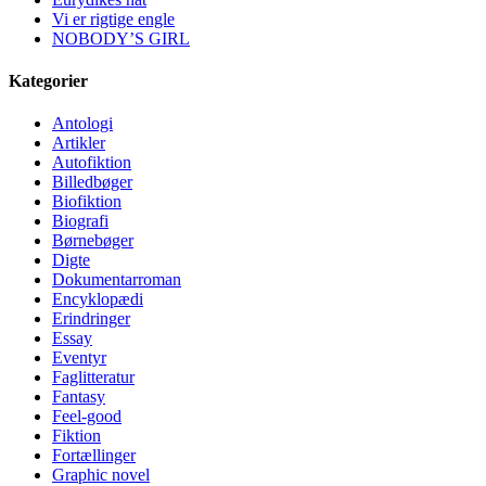
Vi er rigtige engle
NOBODY’S GIRL
Kategorier
Antologi
Artikler
Autofiktion
Billedbøger
Biofiktion
Biografi
Børnebøger
Digte
Dokumentarroman
Encyklopædi
Erindringer
Essay
Eventyr
Faglitteratur
Fantasy
Feel-good
Fiktion
Fortællinger
Graphic novel