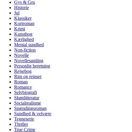
Gys & Gru
Historie
Jul
Klassiker
Kortroman
Krimi
Kunstbog
Kærlighed
Mental sundhed
Non-fiction
Novelle
Novellesamling
Personlig beretning
Rejsebog
Rim og remser
Roman
Romance
Selvbiografi
Skønlitteratur
Socialrealisme
Spændingsroman
Sundhed & velvære
Tegneserie
Thriller
True Crime