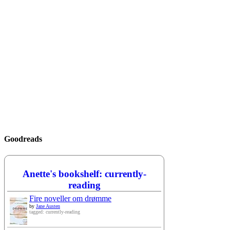
Goodreads
Anette's bookshelf: currently-
reading
Fire noveller om drømme
by
Jane Austen
tagged: currently-reading