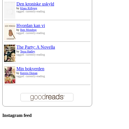
Den kroniske uskyld
by
Klaus Rifbjerg
tagged: currently-reading
Hvordan kan vi
by
Iben Mondrup
tagged: currently-reading
The Party: A Novella
by
Tessa Hadley
tagged: currently-reading
Min bokverden
by
Kerstin Ekman
tagged: currently-reading
Instagram feed