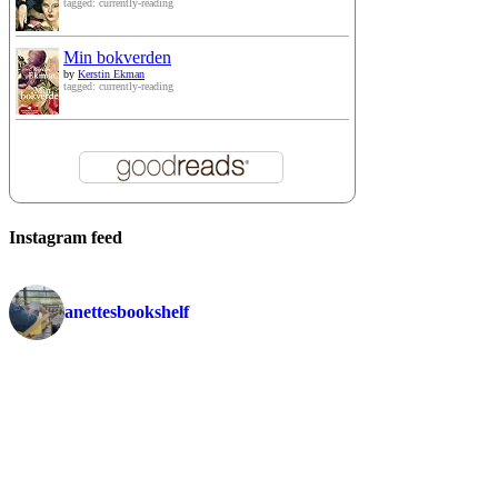
tagged: currently-reading
Min bokverden
by
Kerstin Ekman
tagged: currently-reading
Instagram feed
anettesbookshelf