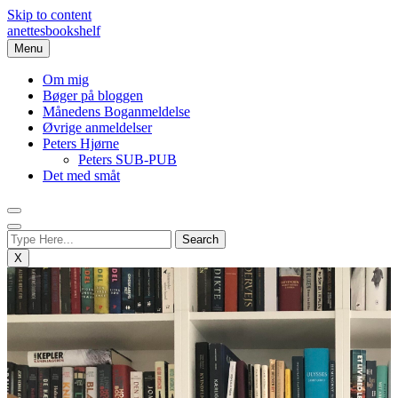
Skip to content
anettesbookshelf
Menu
Om mig
Bøger på bloggen
Månedens Boganmeldelse
Øvrige anmeldelser
Peters Hjørne
Peters SUB-PUB
Det med småt
X