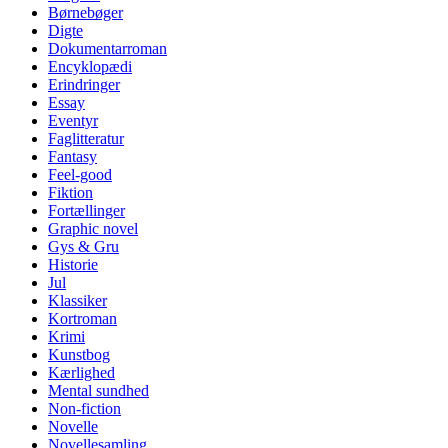
Børnebøger
Digte
Dokumentarroman
Encyklopædi
Erindringer
Essay
Eventyr
Faglitteratur
Fantasy
Feel-good
Fiktion
Fortællinger
Graphic novel
Gys & Gru
Historie
Jul
Klassiker
Kortroman
Krimi
Kunstbog
Kærlighed
Mental sundhed
Non-fiction
Novelle
Novellesamling