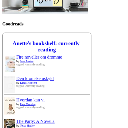
Goodreads
Anette's bookshelf: currently-
reading
Fire noveller om drømme
by
Jane Austen
tagged: currently-reading
Den kroniske uskyld
by
Klaus Rifbjerg
tagged: currently-reading
Hvordan kan vi
by
Iben Mondrup
tagged: currently-reading
The Party: A Novella
by
Tessa Hadley