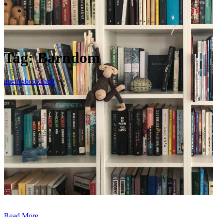
Tag:
Barndom
anettesbookshelf
>>
Read More