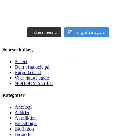
Indlæs mere...
Følg på Instagram
Seneste indlæg
Palæet
Dem vi stolede på
Eurydikes nat
Vi er rigtige engle
NOBODY’S GIRL
Kategorier
Antologi
Artikler
Autofiktion
Billedbøger
Biofiktion
Biografi