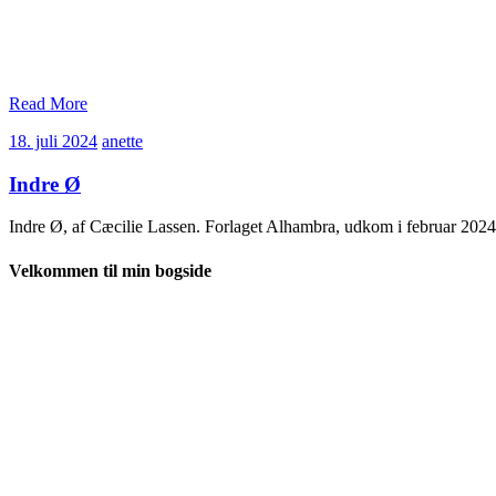
Read More
18.
anette
18. juli 2024
anette
juli
2024
Indre Ø
Indre Ø, af Cæcilie Lassen. Forlaget Alhambra, udkom i februar 20
Velkommen til min bogside