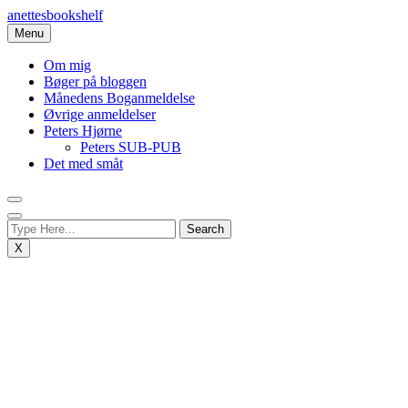
Skip
anettesbookshelf
to
Menu
content
Om mig
Bøger på bloggen
Månedens Boganmeldelse
Øvrige anmeldelser
Peters Hjørne
Peters SUB-PUB
Det med småt
X