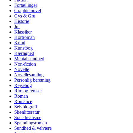
Fortællinger
Graphic novel
Gys & Gru
Historie
Jul
Klassiker
Kortroman
Krimi
Kunstbog
Kærlighed
Mental sundhed
Non-fiction
Novelle
Novellesamling
Personlig beretning
Rejsebog
Rim og remser
Roman
Romance
Selvbiografi
Skønlitteratur
Socialrealisme
Spændingsroman
Sundhed & velvære