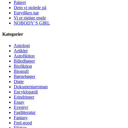
Palæet
Dem vi stolede på
Eurydikes nat
Vi er rigtige engle
NOBODY’S GIRL
Kategorier
Antologi
Artikler
Autofiktion
Billedbøger
Biofiktion
Biografi
Børnebøger
Digte
Dokumentarroman
Encyklopædi
Erindringer
Essay
Eventyr
Faglitteratur
Fantasy
Feel-good
Fiktion