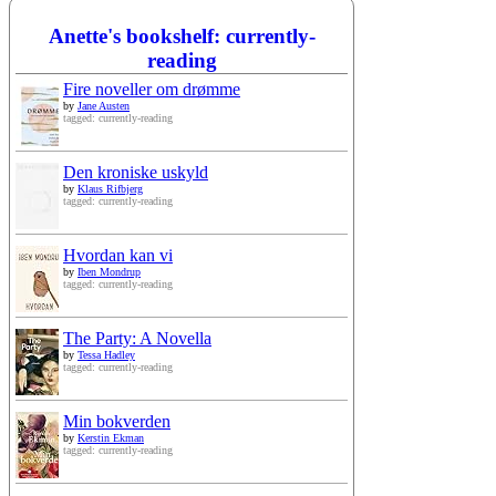
Anette's bookshelf: currently-
reading
Fire noveller om drømme
by
Jane Austen
tagged: currently-reading
Den kroniske uskyld
by
Klaus Rifbjerg
tagged: currently-reading
Hvordan kan vi
by
Iben Mondrup
tagged: currently-reading
The Party: A Novella
by
Tessa Hadley
tagged: currently-reading
Min bokverden
by
Kerstin Ekman
tagged: currently-reading