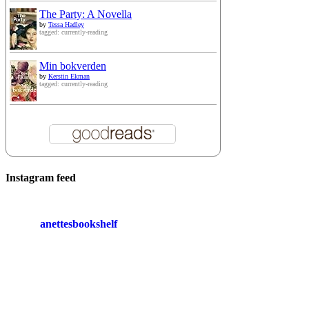
The Party: A Novella
by
Tessa Hadley
tagged: currently-reading
Min bokverden
by
Kerstin Ekman
tagged: currently-reading
Instagram feed
anettesbookshelf