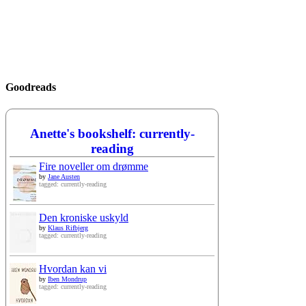
Goodreads
Anette's bookshelf: currently-
reading
Fire noveller om drømme
by
Jane Austen
tagged: currently-reading
Den kroniske uskyld
by
Klaus Rifbjerg
tagged: currently-reading
Hvordan kan vi
by
Iben Mondrup
tagged: currently-reading