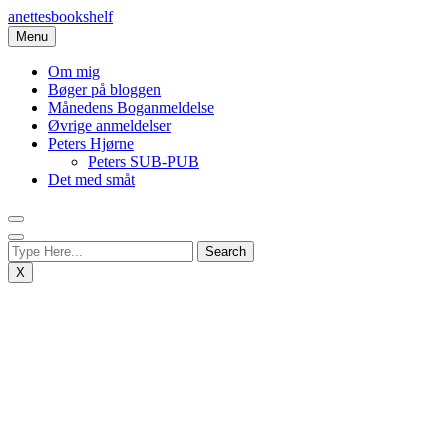
Skip
anettesbookshelf
to
Menu
content
Om mig
Bøger på bloggen
Månedens Boganmeldelse
Øvrige anmeldelser
Peters Hjørne
Peters SUB-PUB
Det med småt
X