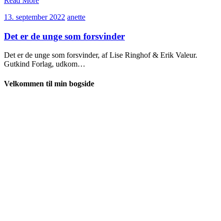
Read More
13.
anette
13. september 2022
anette
september
2022
Det er de unge som forsvinder
Det er de unge som forsvinder, af Lise Ringhof & Erik Valeur.
Gutkind Forlag, udkom…
Velkommen til min bogside