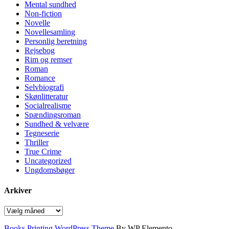
Mental sundhed
Non-fiction
Novelle
Novellesamling
Personlig beretning
Rejsebog
Rim og remser
Roman
Romance
Selvbiografi
Skønlitteratur
Socialrealisme
Spændingsroman
Sundhed & velvære
Tegneserie
Thriller
True Crime
Uncategorized
Ungdomsbøger
Arkiver
Arkiver
Books Printing WordPress Theme
By WP Elemento