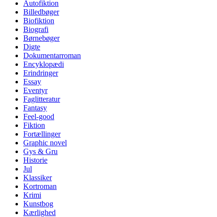
Autofiktion
Billedbøger
Biofiktion
Biografi
Børnebøger
Digte
Dokumentarroman
Encyklopædi
Erindringer
Essay
Eventyr
Faglitteratur
Fantasy
Feel-good
Fiktion
Fortællinger
Graphic novel
Gys & Gru
Historie
Jul
Klassiker
Kortroman
Krimi
Kunstbog
Kærlighed