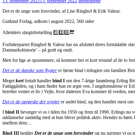
13. september 2022
13. september 2022
anette
anette
Det er de unge som forsvinder, af Lise Ringhof & Erik Valeur.
Gutkind Forlag, udkom i august 2022, 560 sider
Alletiders slægtsfortælling 1️⃣2️⃣3️⃣🔚
Forfatterparret Ringhof & Valeur har nu afsluttet deres formidable slæg
Danmarkshistorie’ – på godt og ondt.
Men for lige at opsummere, så kommer her et kort resumé af de to forr
Det er de danske som flygter
er første bind i trilogien om familien Bri
Meget
kort
fortalt handler
bind I
om den 7-årige fanødreng Erling Brin
Fattiggården, og i ham finder han en ægte ven. I ungdomsårene er Er
herefter venter et liv i Vejle, hvor datteren Eva kommer til verden, m
Det er de oprørske der svigter
er andet bind, og den handler mest om 
I
bind II
bevæger vi os i tiden fra 1950 og frem til 1990. Erlings nu 
uddannelse samtidig med at hun bliver politisk aktiv. Hendes to børn
imellem dem…
Bind III
hedder
Det er de unge som forsvinder
og nu nærmer vi os nut