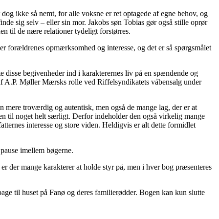
 dog ikke så nemt, for alle voksne er ret optagede af egne behov, og
inde sig selv – eller sin mor. Jakobs søn Tobias gør også stille oprør
 til de nære relationer tydeligt forstørres.
æver forældrenes opmærksomhed og interesse, og det er så spørgsmålet
tte disse begivenheder ind i karakterernes liv på en spændende og
f A.P. Møller Mærsks rolle ved Riffelsyndikatets våbensalg under
ien mere troværdig og autentisk, men også de mange lag, der er at
n til noget helt særligt. Derfor indeholder den også virkelig mange
tternes interesse og store viden. Heldigvis er alt dette formidlet
e pause imellem bøgerne.
lt er der mange karakterer at holde styr på, men i hver bog præsenteres
lbage til huset på Fanø og deres familierødder. Bogen kan kun slutte