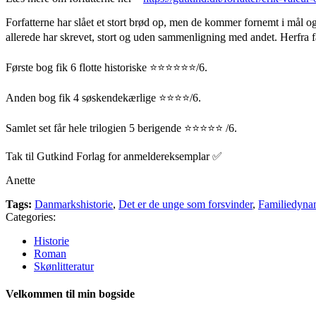
Forfatterne har slået et stort brød op, men de kommer fornemt i mål og
allerede har skrevet, stort og uden sammenligning med andet. Herfra 
Første bog fik 6 flotte historiske ⭐⭐⭐⭐⭐⭐/6.
Anden bog fik 4 søskendekærlige ⭐⭐⭐⭐/6.
Samlet set får hele trilogien 5 berigende ⭐️⭐️⭐️⭐️⭐️ /6.
Tak til Gutkind Forlag for anmeldereksemplar ✅
Anette
Tags:
Danmarkshistorie
,
Det er de unge som forsvinder
,
Familiedyna
Categories:
Historie
Roman
Skønlitteratur
Velkommen til min bogside