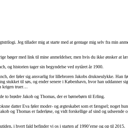
tstrilogi. Jeg tillader mig at starte med at gentage mig selv fra min anm
ige bøger med link til mine anmeldelser, men hvis du ikke ønsker at læs
nch, og historien tager sin begyndelse ved nytåret år 1900.
ch, der føler sig ansvarlig for lillebroren Jakobs drukneulykke. Han fø
ling stukket til søs, og ender senere i København, hvor han uddanner 
en krigen truer…
de to brødre Jakob og Thomas, der er børnebørn til Erling.
voksne datter Eva føler moder- og ægteskabet som et fængsel; noget hun
 Jakob og Thomas er faderløse, og vidt forskellige af sind og udseende
iden, i hvert fald befinder vi os i starten af 1990’erne og op til 2015.