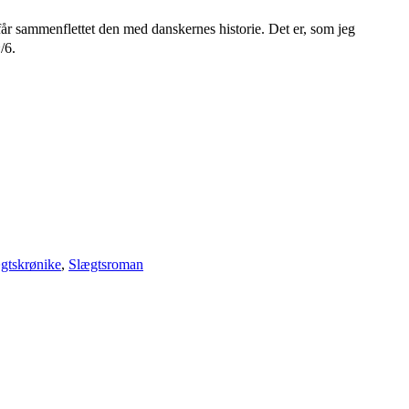
 får sammenflettet den med danskernes historie. Det er, som jeg
/6.
gtskrønike
,
Slægtsroman