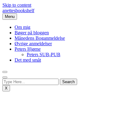
Skip to content
anettesbookshelf
Menu
Om mig
Bøger på bloggen
Månedens Boganmeldelse
Øvrige anmeldelser
Peters Hjørne
Peters SUB-PUB
Det med småt
X