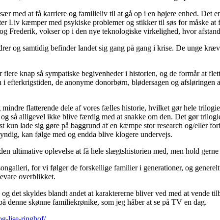
 med at få karriere og familieliv til at gå op i en højere enhed. Det er
atter Liv kæmper med psykiske problemer og stikker til søs for måske at f
g Frederik, vokser op i den nye teknologiske virkelighed, hvor afstanden
ldrer og samtidig befinder landet sig gang på gang i krise. De unge kr
r flere knap så sympatiske begivenheder i historien, og de formår at fle
i efterkrigstiden, de anonyme donorbørn, blødersagen og afsløringen a
mindre flatterende dele af vores fælles historie, hvilket gør hele trilog
g så alligevel ikke blive færdig med at snakke om den. Det gør trilogie
st kun lade sig gøre på baggrund af en kæmpe stor research og/eller forfa
sk kyndig, kan følge med og endda blive klogere undervejs.
en ultimative oplevelse at få hele slægtshistorien med, men hold gern
ngalleri, for vi følger de forskellige familier i generationer, og genere
evare overblikket.
n og det skyldes blandt andet at karaktererne bliver ved med at vende ti
g på denne skønne familiekrønike, som jeg håber at se på TV en dag.
og-lise-ringhof/