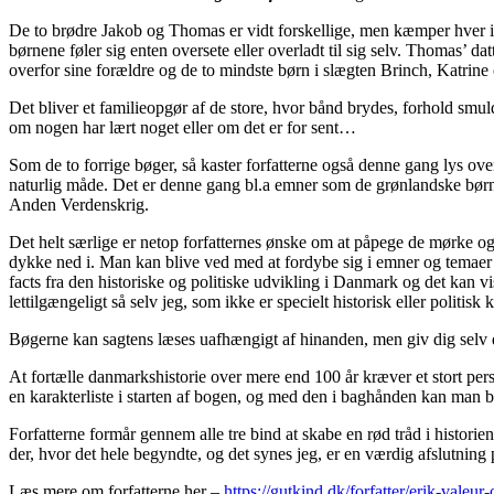
De to brødre Jakob og Thomas er vidt forskellige, men kæmper hver især
børnene føler sig enten oversete eller overladt til sig selv. Thomas’ d
overfor sine forældre og de to mindste børn i slægten Brinch, Katrine o
Det bliver et familieopgør af de store, hvor bånd brydes, forhold smu
om nogen har lært noget eller om det er for sent…
Som de to forrige bøger, så kaster forfatterne også denne gang lys ove
naturlig måde. Det er denne gang bl.a emner som de grønlandske børn 
Anden Verdenskrig.
Det helt særlige er netop forfatternes ønske om at påpege de mørke og 
dykke ned i. Man kan blive ved med at fordybe sig i emner og temaer o
facts fra den historiske og politiske udvikling i Danmark og det kan vi
lettilgængeligt så selv jeg, som ikke er specielt historisk eller politi
Bøgerne kan sagtens læses uafhængigt af hinanden, men giv dig selv d
At fortælle danmarkshistorie over mere end 100 år kræver et stort perso
en karakterliste i starten af bogen, og med den i baghånden kan man b
Forfatterne formår gennem alle tre bind at skabe en rød tråd i historie
der, hvor det hele begyndte, og det synes jeg, er en værdig afslutnin
Læs mere om forfatterne her –
https://gutkind.dk/forfatter/erik-valeur-