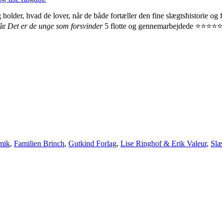
 holder, hvad de lover, når de både fortæller den fine slægtshistorie og
får
Det er de unge som forsvinder
5 flotte og gennemarbejdede ⭐⭐⭐⭐⭐
mik
,
Familien Brinch
,
Gutkind Forlag
,
Lise Ringhof & Erik Valeur
,
Slæ