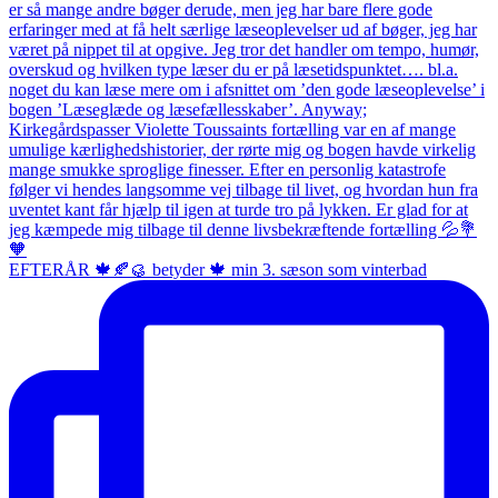
EFTERÅR 🍁🍂🥮 betyder 🍁 min 3. sæson som vinterbad