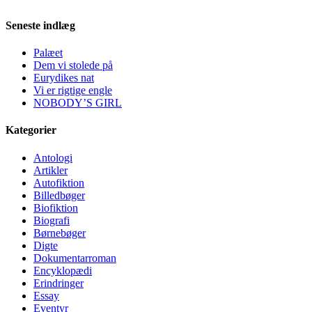
Seneste indlæg
Palæet
Dem vi stolede på
Eurydikes nat
Vi er rigtige engle
NOBODY’S GIRL
Kategorier
Antologi
Artikler
Autofiktion
Billedbøger
Biofiktion
Biografi
Børnebøger
Digte
Dokumentarroman
Encyklopædi
Erindringer
Essay
Eventyr