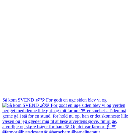
Så kom SVEND 👶🩵 For godt en uge siden blev vi og