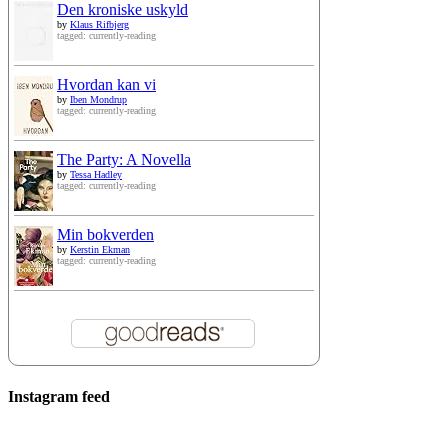
Den kroniske uskyld
by
Klaus Rifbjerg
tagged: currently-reading
Hvordan kan vi
by
Iben Mondrup
tagged: currently-reading
The Party: A Novella
by
Tessa Hadley
tagged: currently-reading
Min bokverden
by
Kerstin Ekman
tagged: currently-reading
Instagram feed