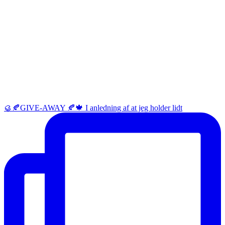
🥮🍂GIVE-AWAY 🍂🍁 I anledning af at jeg holder lidt