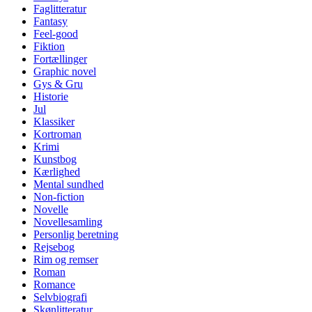
Faglitteratur
Fantasy
Feel-good
Fiktion
Fortællinger
Graphic novel
Gys & Gru
Historie
Jul
Klassiker
Kortroman
Krimi
Kunstbog
Kærlighed
Mental sundhed
Non-fiction
Novelle
Novellesamling
Personlig beretning
Rejsebog
Rim og remser
Roman
Romance
Selvbiografi
Skønlitteratur