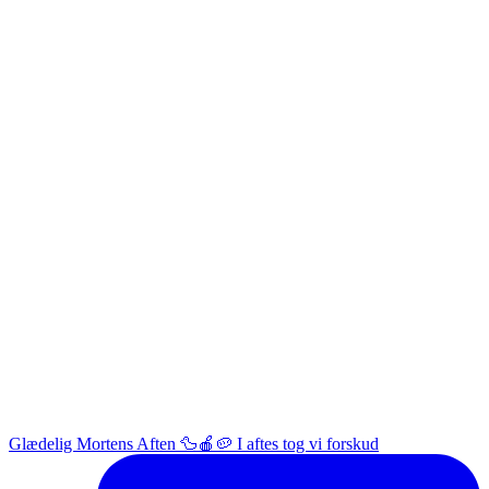
Glædelig Mortens Aften 🦆🍎🥔 I aftes tog vi forskud