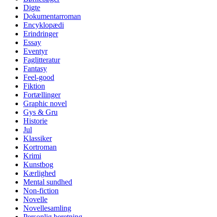
Digte
Dokumentarroman
Encyklopædi
Erindringer
Essay
Eventyr
Faglitteratur
Fantasy
Feel-good
Fiktion
Fortællinger
Graphic novel
Gys & Gru
Historie
Jul
Klassiker
Kortroman
Krimi
Kunstbog
Kærlighed
Mental sundhed
Non-fiction
Novelle
Novellesamling
Personlig beretning