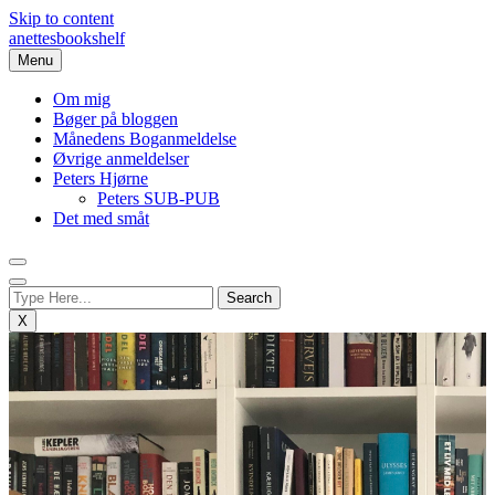
Skip to content
anettesbookshelf
Menu
Om mig
Bøger på bloggen
Månedens Boganmeldelse
Øvrige anmeldelser
Peters Hjørne
Peters SUB-PUB
Det med småt
X