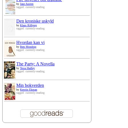
by
Jane Austen
tagged: currently-reading
Den kroniske uskyld
by
Klaus Rifbjerg
tagged: currently-reading
Hvordan kan vi
by
Iben Mondrup
tagged: currently-reading
The Party: A Novella
by
Tessa Hadley
tagged: currently-reading
Min bokverden
by
Kerstin Ekman
tagged: currently-reading