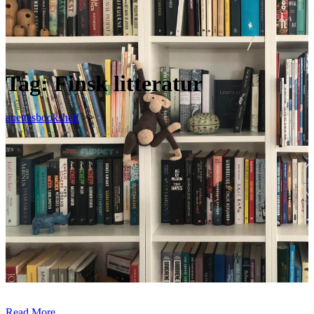
Tag:
Finsk litteratur
anettesbookshelf
>>
Read More