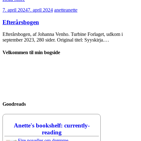
7. april 2024
7. april 2024
anette
anette
Efterårsbogen
Efterårsbogen, af Johanna Venho. Turbine Forlaget, udkom i
september 2023, 280 sider. Original titel: Syyskirja.…
Velkommen til min bogside
Goodreads
Anette's bookshelf: currently-
reading
Fire noveller om drømme