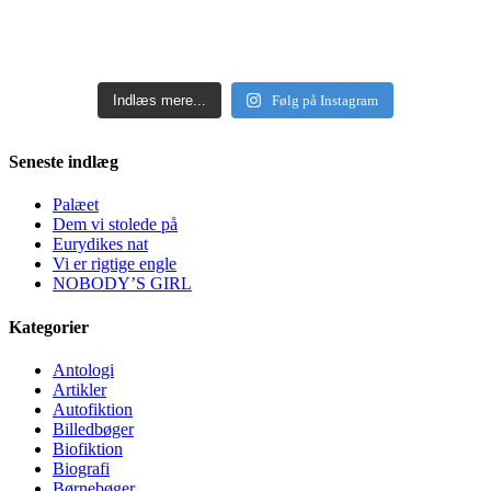
Indlæs mere...
Følg på Instagram
Seneste indlæg
Palæet
Dem vi stolede på
Eurydikes nat
Vi er rigtige engle
NOBODY’S GIRL
Kategorier
Antologi
Artikler
Autofiktion
Billedbøger
Biofiktion
Biografi
Børnebøger