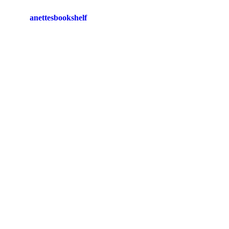
anettesbookshelf