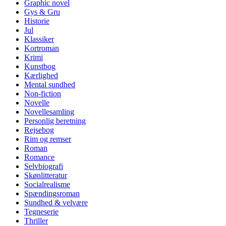
Graphic novel
Gys & Gru
Historie
Jul
Klassiker
Kortroman
Krimi
Kunstbog
Kærlighed
Mental sundhed
Non-fiction
Novelle
Novellesamling
Personlig beretning
Rejsebog
Rim og remser
Roman
Romance
Selvbiografi
Skønlitteratur
Socialrealisme
Spændingsroman
Sundhed & velvære
Tegneserie
Thriller