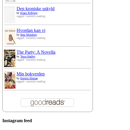
Den kroniske uskyld
by
Klaus Rifbjerg
tagged: currently-reading
Hvordan kan vi
by
Iben Mondrup
tagged: currently-reading
The Party: A Novella
by
Tessa Hadley
tagged: currently-reading
Min bokverden
by
Kerstin Ekman
tagged: currently-reading
Instagram feed