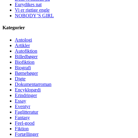
Eurydikes nat
Vi er rigtige engle
NOBODY’S GIRL
Kategorier
Antologi
Artikler
Autofiktion
Billedbøger
Biofiktion
Biografi
Børnebøger
Digte
Dokumentarroman
Encyklopædi
Erindringer
Essay
Eventyr
Faglitteratur
Fantasy
Feel-good
Fiktion
Fortællinger