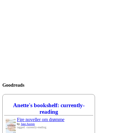
Goodreads
Anette's bookshelf: currently-
reading
Fire noveller om drømme
by
Jane Austen
tagged: currently-reading