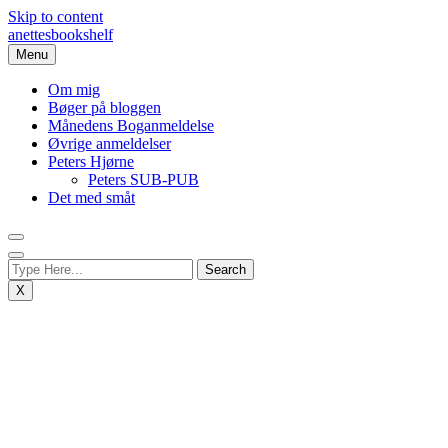
Skip to content
anettesbookshelf
Menu
Om mig
Bøger på bloggen
Månedens Boganmeldelse
Øvrige anmeldelser
Peters Hjørne
Peters SUB-PUB
Det med småt
X