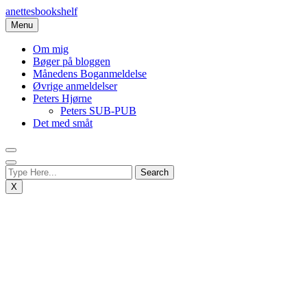
Skip
anettesbookshelf
to
Menu
content
Om mig
Bøger på bloggen
Månedens Boganmeldelse
Øvrige anmeldelser
Peters Hjørne
Peters SUB-PUB
Det med småt
X