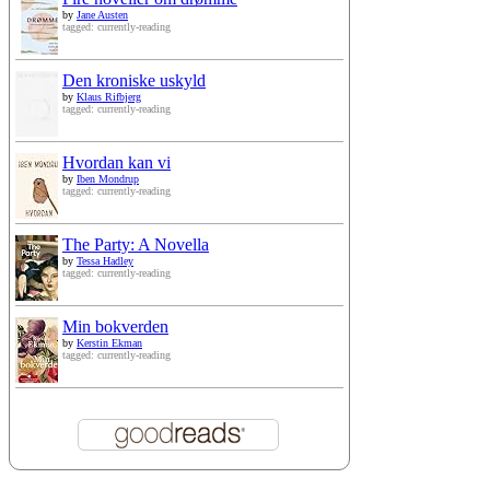
by
Jane Austen
tagged: currently-reading
Den kroniske uskyld
by
Klaus Rifbjerg
tagged: currently-reading
Hvordan kan vi
by
Iben Mondrup
tagged: currently-reading
The Party: A Novella
by
Tessa Hadley
tagged: currently-reading
Min bokverden
by
Kerstin Ekman
tagged: currently-reading