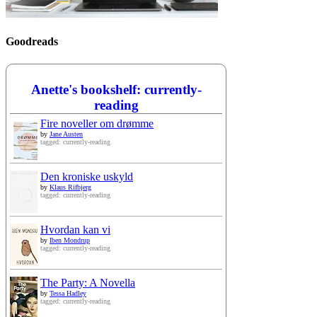
Goodreads
Anette's bookshelf: currently-
reading
Fire noveller om drømme
by
Jane Austen
tagged: currently-reading
Den kroniske uskyld
by
Klaus Rifbjerg
tagged: currently-reading
Hvordan kan vi
by
Iben Mondrup
tagged: currently-reading
The Party: A Novella
by
Tessa Hadley
tagged: currently-reading