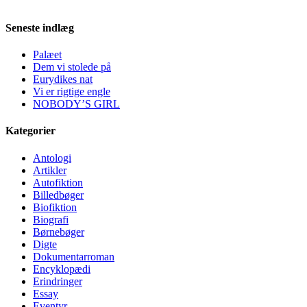
Seneste indlæg
Palæet
Dem vi stolede på
Eurydikes nat
Vi er rigtige engle
NOBODY’S GIRL
Kategorier
Antologi
Artikler
Autofiktion
Billedbøger
Biofiktion
Biografi
Børnebøger
Digte
Dokumentarroman
Encyklopædi
Erindringer
Essay
Eventyr