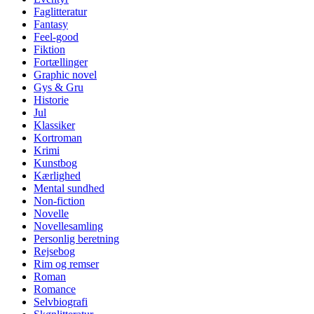
Faglitteratur
Fantasy
Feel-good
Fiktion
Fortællinger
Graphic novel
Gys & Gru
Historie
Jul
Klassiker
Kortroman
Krimi
Kunstbog
Kærlighed
Mental sundhed
Non-fiction
Novelle
Novellesamling
Personlig beretning
Rejsebog
Rim og remser
Roman
Romance
Selvbiografi