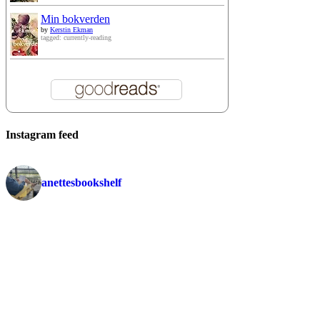
Min bokverden
by
Kerstin Ekman
tagged: currently-reading
Instagram feed
anettesbookshelf