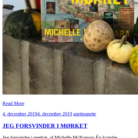
Read More
4. december 2019
4. december 2019
anette
anette
JEG FORSVINDER I MØRKET
Jeg forsvinder i mørket, af Michelle McNamara Én kvindes