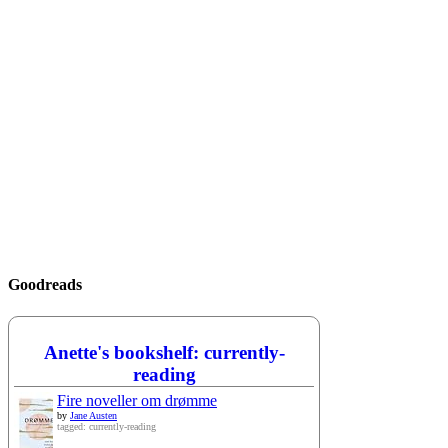
Goodreads
Anette's bookshelf: currently-
reading
Fire noveller om drømme
by
Jane Austen
tagged: currently-reading