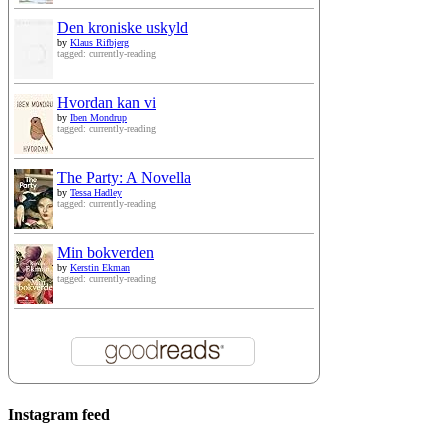
Den kroniske uskyld
by
Klaus Rifbjerg
tagged: currently-reading
Hvordan kan vi
by
Iben Mondrup
tagged: currently-reading
The Party: A Novella
by
Tessa Hadley
tagged: currently-reading
Min bokverden
by
Kerstin Ekman
tagged: currently-reading
Instagram feed