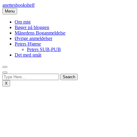
Skip
anettesbookshelf
to
Menu
content
Om mig
Bøger på bloggen
Månedens Boganmeldelse
Øvrige anmeldelser
Peters Hjørne
Peters SUB-PUB
Det med småt
X