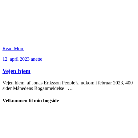
Read More
12.
anette
12. april 2023
anette
april
2023
Vejen hjem
Vejen hjem, af Jonas Eriksson People’s, udkom i februar 2023, 400
sider Månedens Boganmeldelse –…
Velkommen til min bogside