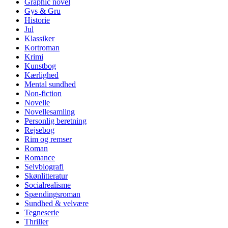
Graphic novel
Gys & Gru
Historie
Jul
Klassiker
Kortroman
Krimi
Kunstbog
Kærlighed
Mental sundhed
Non-fiction
Novelle
Novellesamling
Personlig beretning
Rejsebog
Rim og remser
Roman
Romance
Selvbiografi
Skønlitteratur
Socialrealisme
Spændingsroman
Sundhed & velvære
Tegneserie
Thriller