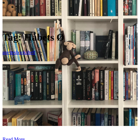
Tag:
Håbets Ø
anettesbookshelf
>>
Read More