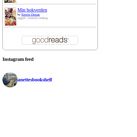
Min bokverden
by
Kerstin Ekman
tagged: currently-reading
Instagram feed
anettesbookshelf