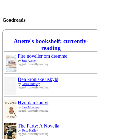
Goodreads
Anette's bookshelf: currently-
reading
Fire noveller om drømme
by
Jane Austen
tagged: currently-reading
Den kroniske uskyld
by
Klaus Rifbjerg
tagged: currently-reading
Hvordan kan vi
by
Iben Mondrup
tagged: currently-reading
The Party: A Novella
by
Tessa Hadley
tagged: currently-reading