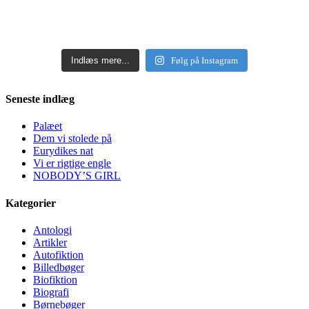
Indlæs mere...
Følg på Instagram
Seneste indlæg
Palæet
Dem vi stolede på
Eurydikes nat
Vi er rigtige engle
NOBODY’S GIRL
Kategorier
Antologi
Artikler
Autofiktion
Billedbøger
Biofiktion
Biografi
Børnebøger