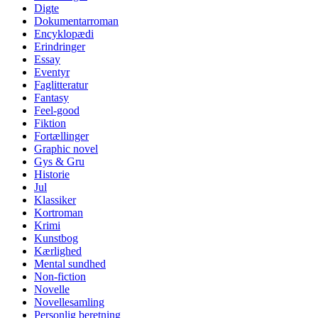
Digte
Dokumentarroman
Encyklopædi
Erindringer
Essay
Eventyr
Faglitteratur
Fantasy
Feel-good
Fiktion
Fortællinger
Graphic novel
Gys & Gru
Historie
Jul
Klassiker
Kortroman
Krimi
Kunstbog
Kærlighed
Mental sundhed
Non-fiction
Novelle
Novellesamling
Personlig beretning