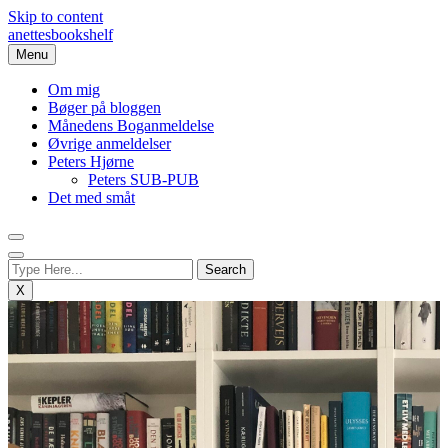
Skip to content
anettesbookshelf
Menu
Om mig
Bøger på bloggen
Månedens Boganmeldelse
Øvrige anmeldelser
Peters Hjørne
Peters SUB-PUB
Det med småt
X