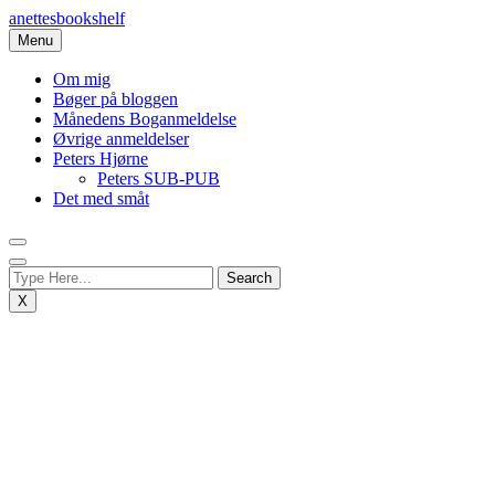
Skip
anettesbookshelf
to
Menu
content
Om mig
Bøger på bloggen
Månedens Boganmeldelse
Øvrige anmeldelser
Peters Hjørne
Peters SUB-PUB
Det med småt
X