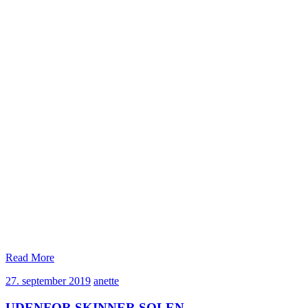
Read More
27.
anette
27. september 2019
anette
september
2019
UDENFOR SKINNER SOLEN