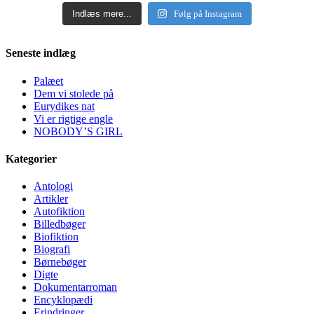
Indlæs mere...
Følg på Instagram
Seneste indlæg
Palæet
Dem vi stolede på
Eurydikes nat
Vi er rigtige engle
NOBODY’S GIRL
Kategorier
Antologi
Artikler
Autofiktion
Billedbøger
Biofiktion
Biografi
Børnebøger
Digte
Dokumentarroman
Encyklopædi
Erindringer