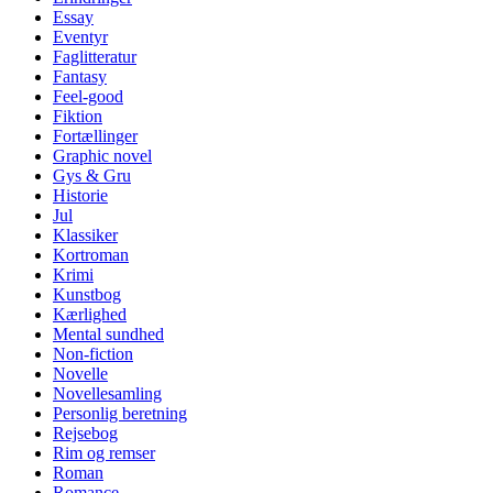
Essay
Eventyr
Faglitteratur
Fantasy
Feel-good
Fiktion
Fortællinger
Graphic novel
Gys & Gru
Historie
Jul
Klassiker
Kortroman
Krimi
Kunstbog
Kærlighed
Mental sundhed
Non-fiction
Novelle
Novellesamling
Personlig beretning
Rejsebog
Rim og remser
Roman
Romance