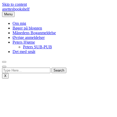
Skip to content
anettesbookshelf
Menu
Om mig
Bøger på bloggen
Månedens Boganmeldelse
Øvrige anmeldelser
Peters Hjørne
Peters SUB-PUB
Det med småt
X