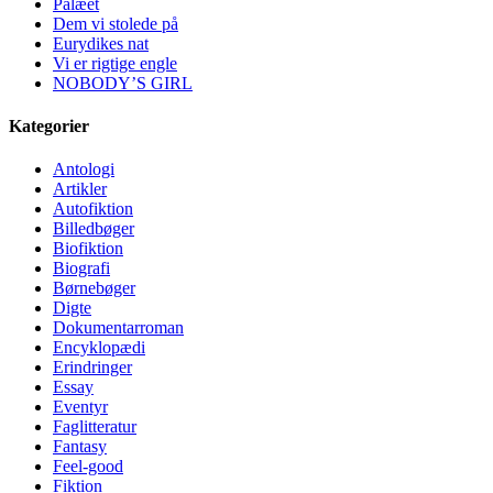
Palæet
Dem vi stolede på
Eurydikes nat
Vi er rigtige engle
NOBODY’S GIRL
Kategorier
Antologi
Artikler
Autofiktion
Billedbøger
Biofiktion
Biografi
Børnebøger
Digte
Dokumentarroman
Encyklopædi
Erindringer
Essay
Eventyr
Faglitteratur
Fantasy
Feel-good
Fiktion