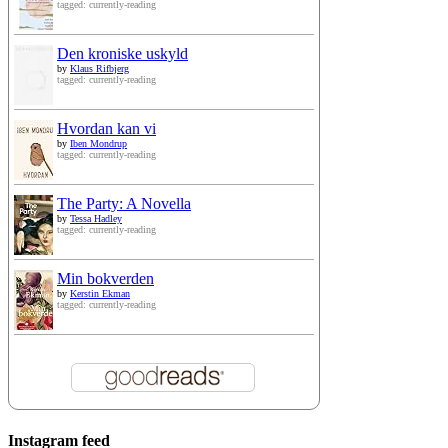
tagged: currently-reading
Den kroniske uskyld
by
Klaus Rifbjerg
tagged: currently-reading
Hvordan kan vi
by
Iben Mondrup
tagged: currently-reading
The Party: A Novella
by
Tessa Hadley
tagged: currently-reading
Min bokverden
by
Kerstin Ekman
tagged: currently-reading
Instagram feed