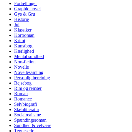
Fortællinger
Graphic novel
Gys & Gru
Historie
Jul
Klassiker
Kortroman
Krimi
Kunstbog
Kærlighed
Mental sundhed
Non-fiction
Novelle
Novellesamling
Personlig beretning
Rejsebog
Rim og remser
Roman
Romance
Selvbiografi
Skønlitteratur
Socialrealisme
Spændingsroman
Sundhed & velvære
Tegneserie