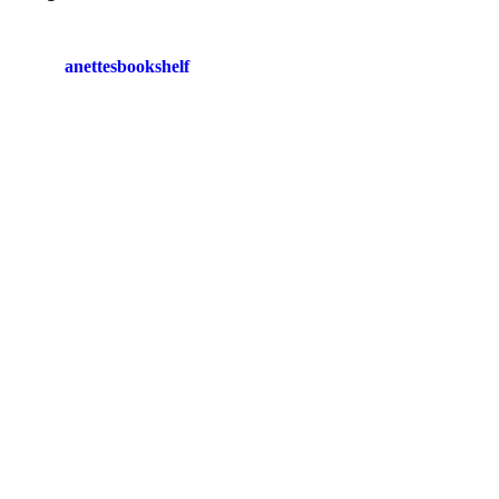
anettesbookshelf