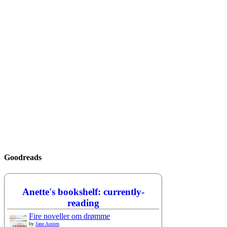
Goodreads
Anette's bookshelf: currently-
reading
Fire noveller om drømme
by
Jane Austen