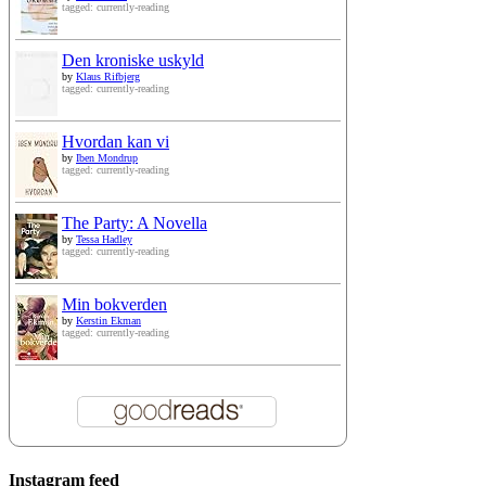
tagged: currently-reading
Den kroniske uskyld
by
Klaus Rifbjerg
tagged: currently-reading
Hvordan kan vi
by
Iben Mondrup
tagged: currently-reading
The Party: A Novella
by
Tessa Hadley
tagged: currently-reading
Min bokverden
by
Kerstin Ekman
tagged: currently-reading
Instagram feed