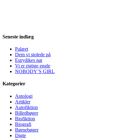
Seneste indlæg
Palæet
Dem vi stolede på
Eurydikes nat
Vi er rigtige engle
NOBODY’S GIRL
Kategorier
Antologi
Artikler
Autofiktion
Billedbøger
Biofiktion
Biografi
Børnebøger
Digte