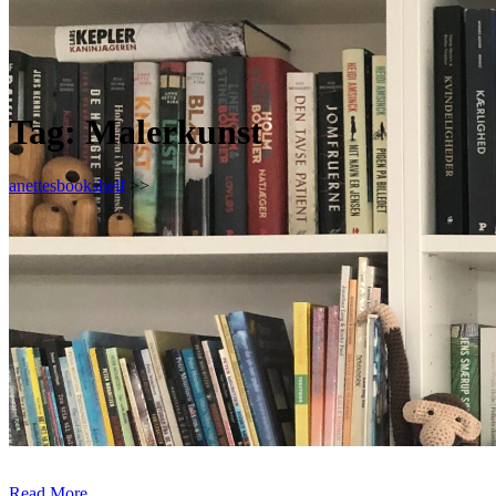
Tag:
Malerkunst
anettesbookshelf
>>
Read More