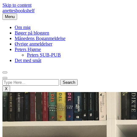
Skip to content
anettesbookshelf
Menu
Om mig
Bøger på bloggen
Månedens Boganmeldelse
Øvrige anmeldelser
Peters Hjørne
Peters SUB-PUB
Det med småt
X