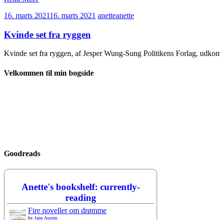
16. marts 2021
16. marts 2021
anette
anette
Kvinde set fra ryggen
Kvinde set fra ryggen, af Jesper Wung-Sung Politikens Forlag, udko
Velkommen til min bogside
Goodreads
Anette's bookshelf: currently-
reading
Fire noveller om drømme
by
Jane Austen