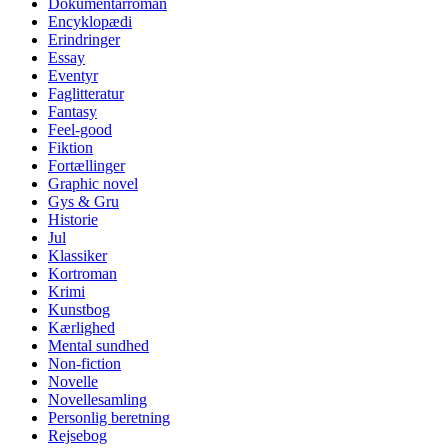
Dokumentarroman
Encyklopædi
Erindringer
Essay
Eventyr
Faglitteratur
Fantasy
Feel-good
Fiktion
Fortællinger
Graphic novel
Gys & Gru
Historie
Jul
Klassiker
Kortroman
Krimi
Kunstbog
Kærlighed
Mental sundhed
Non-fiction
Novelle
Novellesamling
Personlig beretning
Rejsebog