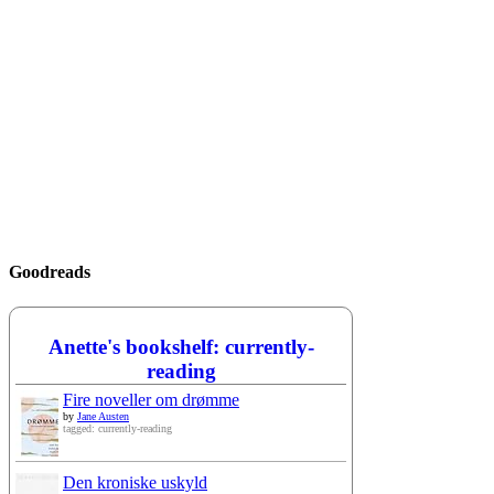
Goodreads
Anette's bookshelf: currently-
reading
Fire noveller om drømme
by
Jane Austen
tagged: currently-reading
Den kroniske uskyld