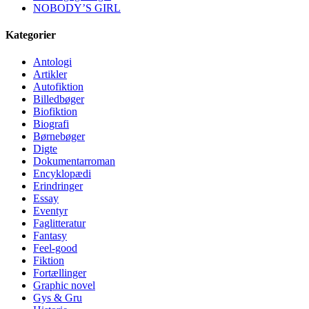
NOBODY’S GIRL
Kategorier
Antologi
Artikler
Autofiktion
Billedbøger
Biofiktion
Biografi
Børnebøger
Digte
Dokumentarroman
Encyklopædi
Erindringer
Essay
Eventyr
Faglitteratur
Fantasy
Feel-good
Fiktion
Fortællinger
Graphic novel
Gys & Gru