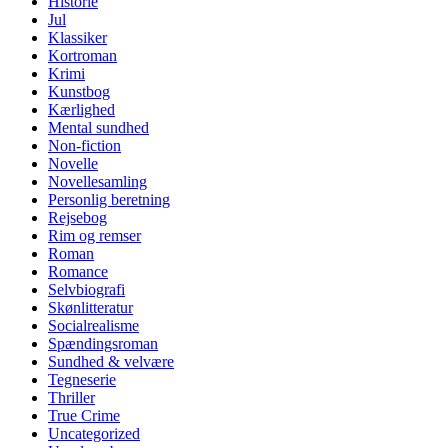
Historie
Jul
Klassiker
Kortroman
Krimi
Kunstbog
Kærlighed
Mental sundhed
Non-fiction
Novelle
Novellesamling
Personlig beretning
Rejsebog
Rim og remser
Roman
Romance
Selvbiografi
Skønlitteratur
Socialrealisme
Spændingsroman
Sundhed & velvære
Tegneserie
Thriller
True Crime
Uncategorized