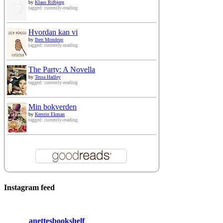
by
Klaus Rifbjerg
tagged: currently-reading
Hvordan kan vi
by
Iben Mondrup
tagged: currently-reading
The Party: A Novella
by
Tessa Hadley
tagged: currently-reading
Min bokverden
by
Kerstin Ekman
tagged: currently-reading
Instagram feed
anettesbookshelf